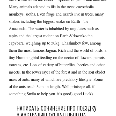
Many animals adapted to life in the trees: cacocholia
monkeys, sloths. Even frogs and lizards live in trees, many
snakes including the biggest snake on Earth - the
Anaconda. The water is inhabited by ungulates such as
tapirs and the largest rodent on Earth-Vdovenko the
capybara, weighing up to 50kg. Chashnikov few, among
them the most famous Jaguar. Rich and the world of birds: a
tiny Hummingbird feeding on the nectar of flowers, parrots,
toucans, etc. Lots of variety of butterflies, beetles and other
insects. In the lower layer of the forest and in the soil obidet
mass of ants, many of which are predatory lifestyle. Some
of the ants reach 3cm. in length. Well printsepe all. if
something Smila to help you. it’s good) good Luck)
НАПИСАТЬ СОЧИНЕНИЕ ПРО ПОЕЗДКУ
В АВСТРАЛИЮ (ЖЕЛАТЕЛЬНО НА