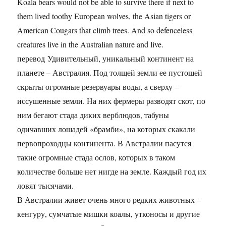
Koala bears would not be able to survive there if next to
them lived toothy European wolves, the Asian tigers or
American Cougars that climb trees. And so defenceless
creatures live in the Australian nature and live.
перевод Удивительный, уникальный континент на
планете – Австралия. Под толщей земли ее пустошей
скрыты огромные резервуары воды, а сверху –
иссушенные земли. На них фермеры разводят скот, по
ним бегают стада диких верблюдов, табуны
одичавших лошадей «брамби», на которых скакали
первопроходцы континента. В Австралии пасутся
такие огромные стада ослов, которых в таком
количестве больше нет нигде на земле. Каждый год их
ловят тысячами.
В Австралии живет очень много редких животных –
кенгуру, сумчатые мишки коалы, утконосы и другие