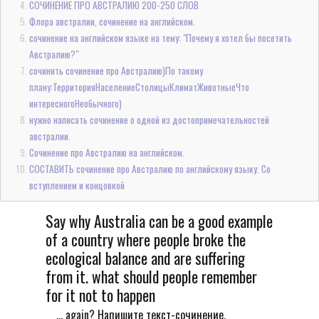
СОЧИНЕНИЕ ПРО АВСТРАЛИЮ 200-250 СЛОВ
Флора австралии, сочинение на английском.
сочинение на английском языке на тему: "Почему я хотел бы посетить
Австралию?"
сочинить сочинение про Австралию)По такому
плану:ТерриторияНаселениеСтолицыКлиматЖивотныеЧто
интересногоНеобычного)
нужно написать сочинение о одной из достопримечательностей
австралии.
Сочинение про Австралию на английском.
СОСТАВИТЬ сочинение про Австралию по английскому языку. Со
вступлением и концовкой
Say why Australia can be a good example
of a country where people broke the
ecological balance and are suffering
from it. what should people remember
for it not to happen
... again? Напишите текст-сочинение,