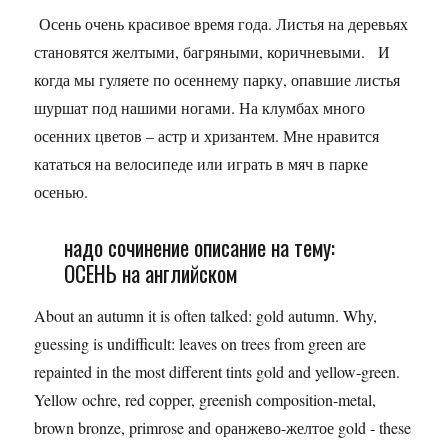
Осень очень красивое время года. Листья на деревьях
становятся желтыми, багряными, коричневыми. И
когда мы гуляете по осеннему парку, опавшие листья
шуршат под нашими ногами. На клумбах много
осенних цветов – астр и хризантем. Мне нравится
кататься на велосипеде или играть в мяч в парке
осенью.
надо сочинение описание на тему:
ОСЕНЬ на английском
About an autumn it is often talked: gold autumn. Why,
guessing is undifficult: leaves on trees from green are
repainted in the most different tints gold and yellow-green.
Yellow ochre, red copper, greenish composition-metal,
brown bronze, primrose and оранжево-желтое gold - these