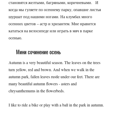
становятся желтыми, багряными, коричневыми. И
когда мы гуляете по осеннему парку, опавшие листья
шуршат под нашими ногами. На клумбах много
осенних цветов – астр и хризантем. Мне нравится
кататься на велосипеде или играть в мяч в парке
осенью.
Мини сочинение осень
Autumn is a very beautiful season. The leaves on the trees
turn yellow, red and brown. And when we walk in the
autumn park, fallen leaves rustle under our feet. There are
many beautiful autumn flowers - asters and
chrysanthemums in the flowerbeds.
I like to ride a bike or play with a ball in the park in autumn.