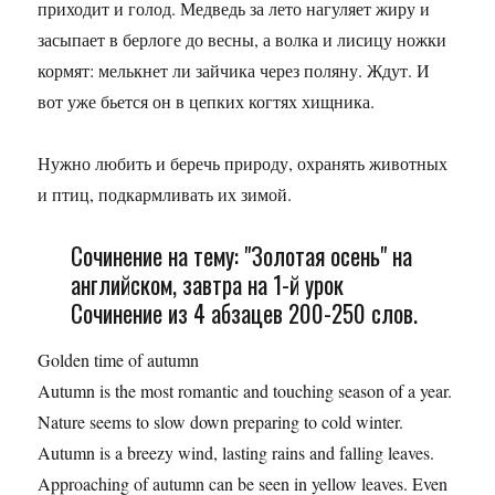
приходит и голод. Медведь за лето нагуляет жиру и
засыпает в берлоге до весны, а волка и лисицу ножки
кормят: мелькнет ли зайчика через поляну. Ждут. И
вот уже бьется он в цепких когтях хищника.
Нужно любить и беречь природу, охранять животных
и птиц, подкармливать их зимой.
Сочинение на тему: "Золотая осень" на
английском, завтра на 1-й урок
Сочинение из 4 абзацев 200-250 слов.
Golden time of autumn
Autumn is the most romantic and touching season of a year.
Nature seems to slow down preparing to cold winter.
Autumn is a breezy wind, lasting rains and falling leaves.
Approaching of autumn can be seen in yellow leaves. Even