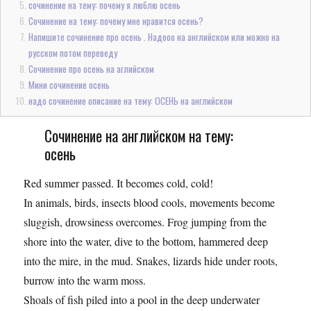
сочинение на тему: почему я люблю осень
Сочинение на тему: почему мне нравится осень?
Напишите сочинение про осень . Надооо на английском или можно на
русском потом переведу
Сочинение про осень на аглийском
Мини сочинение осень
надо сочинение описание на тему: ОСЕНЬ на английском
Сочинение на английском на тему:
осень
Red summer passed. It becomes cold, cold!
In animals, birds, insects blood cools, movements become
sluggish, drowsiness overcomes. Frog jumping from the
shore into the water, dive to the bottom, hammered deep
into the mire, in the mud. Snakes, lizards hide under roots,
burrow into the warm moss.
Shoals of fish piled into a pool in the deep underwater