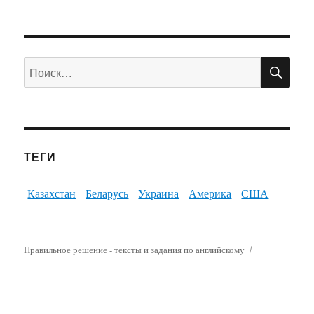
ПО
Искать:
ТЕГИ
Казахстан
Беларусь
Украина
Америка
США
Правильное решение - тексты и задания по английскому