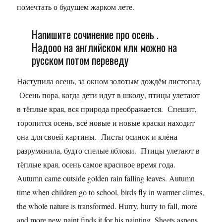
помечтать о будущем жарком лете.
Напишите сочинение про осень .
Надооо на английском или можно на
русском потом переведу
Наступила осень, за окном золотым дождём листопад.
Осень пора, когда дети идут в школу, птицы улетают
в тёплые края, вся природа преображается. Спешит,
торопится осень, всё новые и новые краски находит
она для своей картины. Листы осинок и клёна
разрумянила, будто спелые яблоки. Птицы улетают в
тёплые края, осень самое красивое время года.
Autumn came outside golden rain falling leaves. Autumn
time when children go to school, birds fly in warmer climes,
the whole nature is transformed. Hurry, hurry to fall, more
and more new paint finds it for his painting. Sheets aspens