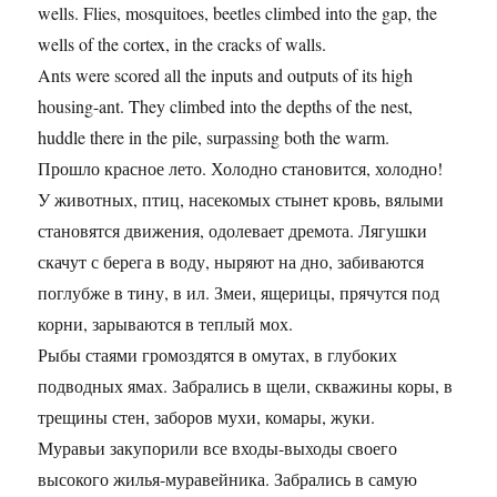
wells. Flies, mosquitoes, beetles climbed into the gap, the
wells of the cortex, in the cracks of walls.
Ants were scored all the inputs and outputs of its high
housing-ant. They climbed into the depths of the nest,
huddle there in the pile, surpassing both the warm.
Прошло красное лето. Холодно становится, холодно!
У животных, птиц, насекомых стынет кровь, вялыми
становятся движения, одолевает дремота. Лягушки
скачут с берега в воду, ныряют на дно, забиваются
поглубже в тину, в ил. Змеи, ящерицы, прячутся под
корни, зарываются в теплый мох.
Рыбы стаями громоздятся в омутах, в глубоких
подводных ямах. Забрались в щели, скважины коры, в
трещины стен, заборов мухи, комары, жуки.
Муравьи закупорили все входы-выходы своего
высокого жилья-муравейника. Забрались в самую