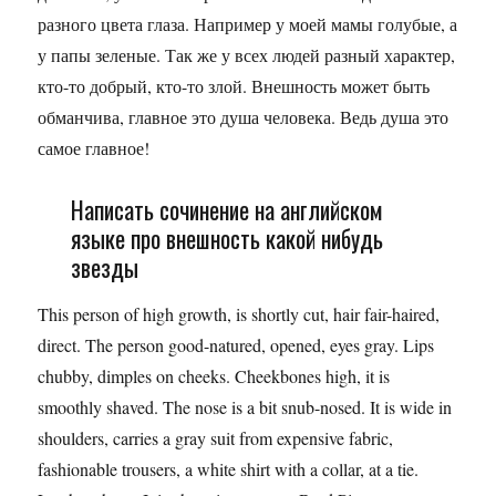
разного цвета глаза. Например у моей мамы голубые, а
у папы зеленые. Так же у всех людей разный характер,
кто-то добрый, кто-то злой. Внешность может быть
обманчива, главное это душа человека. Ведь душа это
самое главное!
Написать сочинение на английском
языке про внешность какой нибудь
звезды
This person of high growth, is shortly cut, hair fair-haired,
direct. The person good-natured, opened, eyes gray. Lips
chubby, dimples on cheeks. Cheekbones high, it is
smoothly shaved. The nose is a bit snub-nosed. It is wide in
shoulders, carries a gray suit from expensive fabric,
fashionable trousers, a white shirt with a collar, at a tie.