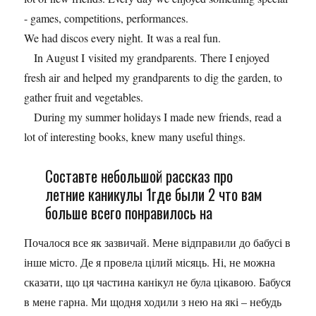
- games, competitions, performances.
We had discos every night. It was a real fun.
In August I visited my grandparents. There I enjoyed
fresh air and helped my grandparents to dig the garden, to
gather fruit and vegetables.
During my summer holidays I made new friends, read a
lot of interesting books, knew many useful things.
Составте небольшой рассказ про
летние каникулы 1где были 2 что вам
больше всего понравилось на
Почалося все як зазвичай. Мене відправили до бабусі в
інше місто. Де я провела цілий місяць. Ні, не можна
сказати, що ця частина канікул не була цікавою. Бабуся
в мене гарна. Ми щодня ходили з нею на які – небудь