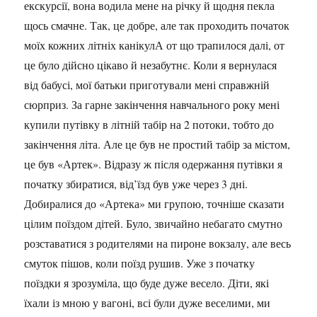
екскурсії, вона водила мене на річку й щодня пекла
щось смачне. Так, це добре, але так проходить початок
моїх кожних літніх канікулА от що трапилося далі, от
це було дійсно цікаво й незабутнє. Коли я вернулася
від бабусі, мої батьки приготували мені справжній
сюрприз. За гарне закінчення навчального року мені
купили путівку в літній табір на 2 потоки, тобто до
закінчення літа. Але це був не простий табір за містом,
це був «Артек». Відразу ж після одержання путівки я
початку збиратися, від’їзд був уже через 3 дні.
Добиралися до «Артека» ми групою, точніше сказати
цілим поїздом дітей. Було, звичайно небагато смутно
розставатися з родителями на пироне вокзалу, але весь
смуток пішов, коли поїзд рушив. Уже з початку
поїздки я зрозуміла, що буде дуже весело. Діти, які
їхали із мною у вагоні, всі були дуже веселими, ми