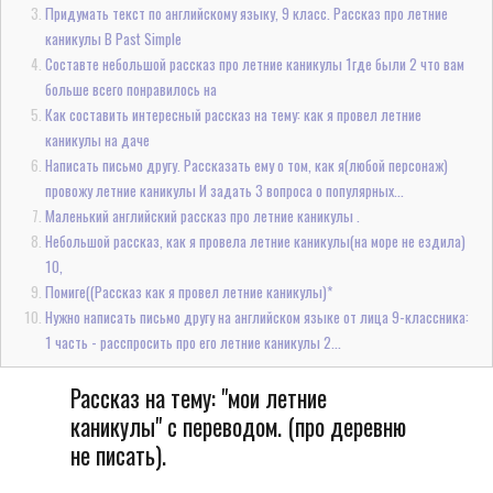
Придумать текст по английскому языку, 9 класс. Рассказ про летние
каникулы В Past Simple
Составте небольшой рассказ про летние каникулы 1где были 2 что вам
больше всего понравилось на
Как составить интересный рассказ на тему: как я провел летние
каникулы на даче
Написать письмо другу. Рассказать ему о том, как я(любой персонаж)
провожу летние каникулы И задать 3 вопроса о популярных...
Маленький английский рассказ про летние каникулы .
Небольшой рассказ, как я провела летние каникулы(на море не ездила)
10,
Помиге((Рассказ как я провел летние каникулы)*
Нужно написать письмо другу на английском языке от лица 9-классника:
1 часть - расспросить про его летние каникулы 2...
Рассказ на тему: "мои летние
каникулы" с переводом. (про деревню
не писать).