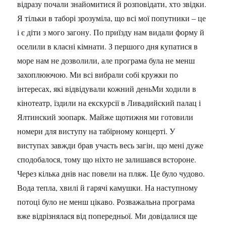
відразу почали знайомитися й розповідати, хто звідки.
Я тільки в таборі зрозуміла, що всі мої попутники – це
і є діти з мого загону. По приїзду нам видали форму й
оселили в класні кімнати. З першого дня купатися в
море нам не дозволили, але програма була не менш
захоплюючою. Ми всі вибрали собі кружки по
інтересах, які відвідували кожний деньМи ходили в
кінотеатр, їздили на екскурсії в Ливадийский палац і
Ялтинский зоопарк. Майже щотижня ми готовили
номери для виступу на табірному концерті. У
виступах завжди брав участь весь загін, що мені дуже
сподобалося, тому що ніхто не залишався встороне.
Через кілька днів нас повели на пляж. Це було чудово.
Вода тепла, хвилі й гарячі камушки. На наступному
потоці було не менш цікаво. Розважальна програма
вже відрізнялася від попередньої. Ми довідалися ще