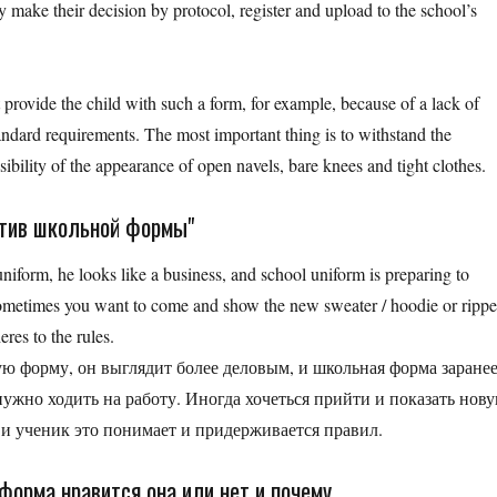
ey make their decision by protocol, register and upload to the school’s
ot provide the child with such a form, for example, because of a lack of
ndard requirements. The most important thing is to withstand the
sibility of the appearance of open navels, bare knees and tight clothes.
ротив школьной формы"
niform, he looks like a business, and school uniform is preparing to
. Sometimes you want to come and show the new sweater / hoodie or ripp
res to the rules.
ую форму, он выглядит более деловым, и школьная форма заране
 нужно ходить на работу. Иногда хочеться прийти и показать нов
и ученик это понимает и придерживается правил.
форма нравится она или нет и почему