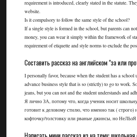
requirement is introduced, clearly stated in the statute. Th
website.
Is it compulsory to follow the same style of the school?
If a single style is formed in the school, but parents can n
money, you can wear it simply within the framework of sta
requirement of etiquette and style norms to exclude the pos
Составить рассказ на английском "за или п
I personally favor, because when the student has a school u
advance business style that is so (strictly) to go to work
jeans, but you can not and the student understands and adhe
Я лично ЗА, потому что, когда ученик носит школьн
готовит к деловому стилю, что именно так ( строго)
кофточку/толстовку или рваные джинсы, но НеЛЬзЯ 
Написать мини рассказ из на тему: школьная 