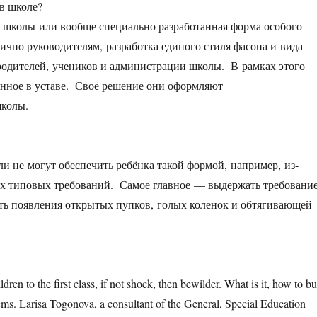
в школе?
 школы или вообще специально разработанная форма особого
ично руководителям, разработка единого стиля фасона и вида
 родителей, учеников и администрации школы. В рамках этого
анное в уставе. Своё решение они оформляют
школы.
и не могут обеспечить ребёнка такой формой, например, из-
ках типовых требований. Самое главное — выдержать требовани
ть появления открытых пупков, голых коленок и обтягивающей
ren to the first class, if not shock, then bewilder. What is it, how to b
eems. Larisa Togonova, a consultant of the General, Special Education