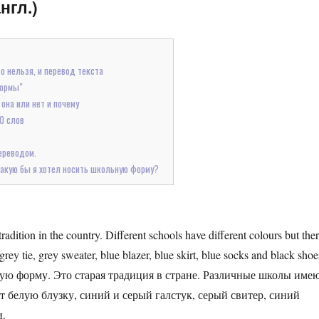
нгл.)
о нельзя, и перевод текста
формы"
она или нет и почему
0 слов
ереводом.
какую бы я хотел носить школьную форму?
tradition in the country. Different schools have different colours but the
grey tie, grey sweater, blue blazer, blue skirt, blue socks and black shoe
ю форму. Это старая традиция в стране. Различные школы име
т белую блузку, синий и серый галстук, серый свитер, синий
и.