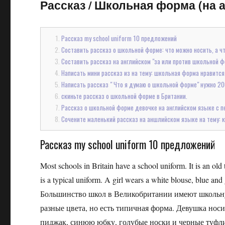
Рассказ
/
Школьная форма (на а
Рассказ my school uniform 10 предложений
Составить рассказ о школьной форме: что можно носить, а чт
Составить рассказ на английском "за или против школьной 
Написать мини рассказ из на тему: школьная форма нравится 
Написать рассказ " Что я думаю о школьной форме" нужно 20
скиньте рассказ о школьной форме в Британии.
Рассказ о школьной форме девочке на английском языке с п
Сочените маленький рассказ на аншлийском языке на тему: 
Рассказ my school uniform 10 предложений
Most schools in Britain have a school uniform. It is an old 
is a typical uniform. A girl wears a white blouse, blue and 
Большинство школ в Великобритании имеют школьну
разные цвета, но есть типичная форма. Девушка носи
пиджак, синюю юбку, голубые носки и черные туфл