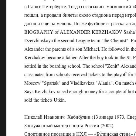
в Санкт-Петербурге. Тогда состязались московский 
пошли, а продали билеты около стадиона перед игро
догов и еще на мелочь. Позже футболист рассказал 
BIOGRAPHY of ALEXANDER KERZHAKOV Sasha’s Father An
Dzerzhinskaya the second League team "the Chemist". Future
Alexander the parents of a son Michael. He followed in the
Kerzhakov became a father. After the boy took in the St. P
settled in the boarding school. The school "Zenit" Alex
classmates from schools received tickets to the playoff for
Moscow "Spartak" and Vladikavkaz "Alania". On match of 
Says Kerzhakov raised enough money for a couple of hot dogs
sold the tickets Utkin.
Николай Иванович Хабибулин (13 января 1973, Свер
Заслуженный мастер спорта России (2002).
Спортивное прозвище в НХЛ — «Бу́линская стена» (а