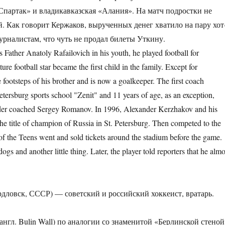
«Спартак» и владикавказская «Алания». На матч подростки не
й. Как говорит Кержаков, вырученных денег хватило на пару хот
журналистам, что чуть не продал билеты Уткину.
atoly Rafailovich in his youth, he played football for
 football star became the first child in the family. Except for
 footsteps of his brother and is now a goalkeeper. The first coach
etersburg sports school "Zenit" and 11 years of age, as an exception,
ander coached Sergey Romanov. In 1996, Alexander Kerzhakov and his
 the title of champion of Russia in St. Petersburg. Then competed to the
the Teens went and sold tickets around the stadium before the game.
 and another little thing. Later, the player told reporters that he almo
дловск, СССР) — советский и российский хоккеист, вратарь.
нгл. Bulin Wall) по аналогии со знаменитой «Берлинской стеной