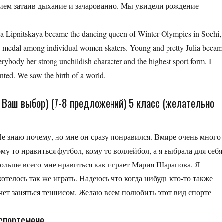
нием затаив дыхание и зачарованно. Мы увидели рождение
Julia Lipnitskaya became the dancing queen of Winter Olympics in Sochi,
old medal among individual women skaters. Young and pretty Julia beca
rybody her strong unchildish character and the highest sport form. I
nted. We saw the birth of a world.
а Ваш выбор) (7-8 предложений) 5 класс (желательно
Не знаю почему, но мне он сразу понравился. Вмире очень много
ому то нравиться футбол, кому то воллейбол, а я выбрала для себ
Больше всего мне нравиться как играет Мария Шарапова. Я
хотелось так же играть. Надеюсь что когда нибудь кто-то также
хочет заняться теннисом. Желаю всем полюбить этот вид спорте
 спортсмене