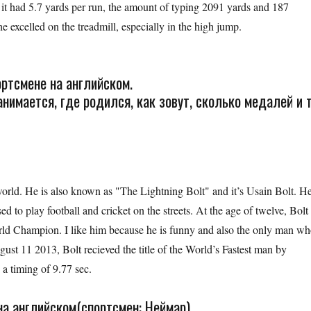
 it had 5.7 yards per run, the amount of typing 2091 yards and 187
he excelled on the treadmill, especially in the high jump.
ртсмене на английском.
анимается, где родился, как зовут, сколько медалей и т
e world. He is also known as "The Lightning Bolt" and it’s Usain Bolt. H
to play football and cricket on the streets. At the age of twelve, Bolt
orld Champion. I like him because he is funny and also the only man w
st 11 2013, Bolt recieved the title of the World’s Fastest man by
 timing of 9.77 sec.
на английском(спортсмен: Неймар)