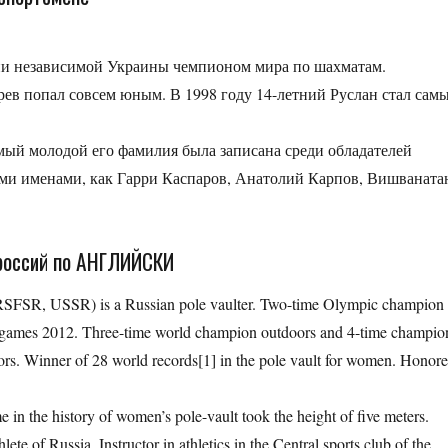
рии независимой Украины чемпионом мира по шахматам.
ев попал совсем юным. В 1998 году 14-летний Руслан стал сам
амый молодой его фамилия была записана среди обладателей
ми именами, как Гарри Каспаров, Анатолий Карпов, Вишваната
 россий по АНГЛИЙСКИ
 RSFSR, USSR) is a Russian pole vaulter. Two-time Olympic champion
c games 2012. Three-time world champion outdoors and 4-time champio
rs. Winner of 28 world records[1] in the pole vault for women. Honor
me in the history of women’s pole-vault took the height of five meters.
ete of Russia. Instructor in athletics in the Central sports club of the