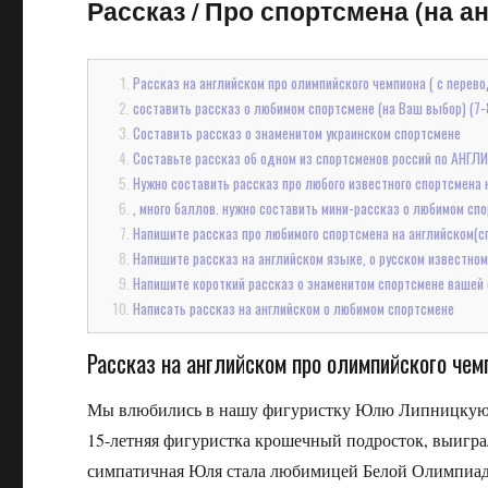
Рассказ
/
Про спортсмена (на ан
Рассказ на английском про олимпийского чемпиона ( с перев
составить рассказ о любимом спортсмене (на Ваш выбор) (7-
Составить рассказ о знаменитом украинском спортсмене
Составьте рассказ об одном из спортсменов россий по АНГЛ
Нужно составить рассказ про любого известного спортсмена 
, много баллов. нужно составить мини-рассказ о любимом спор
Напишите рассказ про любимого спортсмена на английском(с
Напишите рассказ на английском языке, о русском известном
Напишите короткий рассказ о знаменитом спортсмене вашей 
Написать рассказ на английском о любимом спортсмене
Рассказ на английском про олимпийского чем
Мы влюбились в нашу фигуристку Юлю Липницкую.
15-летняя фигуристка крошечный подросток, выигра
симпатичная Юля стала любимицей Белой Олимпиады