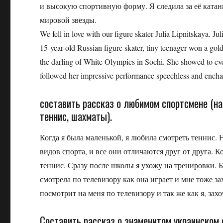
и высокую спортивную форму. Я следила за её ката
мировой звезды.
We fell in love with our figure skater Julia Lipnitskaya. 
15-year-old Russian figure skater, tiny teenager won a g
the darling of White Olympics in Sochi. She showed to eve
followed her impressive performance speechless and encha
составить рассказ о любимом спортсмене (н
теннис, шахматы).
Когда я была маленькой, я любила смотреть теннис. 
видов спорта, и все они отличаются друг от друга. К
теннис. Сразу после школы я ухожу на тренировки. 
смотрела по телевизору как она играет и мне тоже за
посмотрит на меня по телевизору и так же как я, за
Составить рассказ о знаменитом украинском