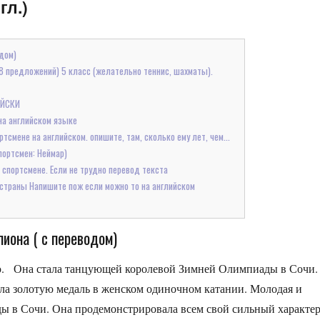
гл.)
одом)
8 предложений) 5 класс (желательно теннис, шахматы).
ИЙСКИ
на английском языке
тсмене на английском. опишите, там, сколько ему лет, чем...
портсмен: Неймар)
 спортсмене. Если не трудно перевод текста
страны Напишите пож если можно то на английском
пиона ( с переводом)
 Она стала танцующей королевой Зимней Олимпиады в Сочи.
ла золотую медаль в женском одиночном катании. Молодая и
 в Сочи. Она продемонстрировала всем свой сильный характе