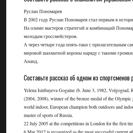
Руслан Пономарев
В 2002 году Руслан Пономарев стал первым в исто
На олимп мастеров стратегий и комбинаций Пономар
молодым гроссмейстером.
А через четыре года опять-таки с прилагательным с
мировой шахматной короны наряду с такими громки
Ананд.
Составьте рассказ об одном из спортсменов
Yelena Isinbayeva Gogaine (b. June 3, 1982, Volgograd,
(2004, 2008), winner of the bronze medal of the Olympi
world indoor, European champion both outdoors and indoo
master of sports of Russia.
22 July 2005 at the competitions in London for the first ti
6 Mar 2012 is recognized as the most successful current athl