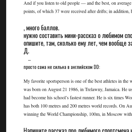
And if you listen to old people — and the best, on average
points, of which 37 were received after drifts; in addition, 
, много баллов.
нужно составить мини-рассказ о любимом спо
опишите, там, сколько ему лет, чем вообще з
Д.
...
просто сама не сильна в английском DD:
My favorite sportsperson is one of the best athletes in th
was born on August 21 1986, in Trelawny, Jamaica. He used 
had become his school’s fastest runner. He is six times W
has both 100 metres and 200 metres world records. On Augu
winning the World Championship, 100m, in Moscow with a
Напишите рассказ про любимого спортсмена 