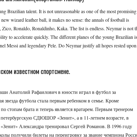
g Brazilian talent. It is not unreasonable as one of the most promising
a new wizard leather ball, it makes no sense: the annals of football is
le, Zico, Ronaldo, Ronaldinho, Kaka. The list is endless. Neymar is not t
ility to accelerate quickly. The different planes of the young Brazilian i
nel Messi and legendary Pele. Do Neymar justify all hopes rested upon
сском известном спортсмене.
натолий Рафаилович в юности играл в футбол за
 звезда футбола стала первым ребенком в семье. Кроме
по стопам брата и теперь является вратарем. Первым тренером
в петербургскую СДЮШОР «Зенит», а в 11-летнем возрасте, в
 «Зенит» Александра тренировал Сергей Романов. В 1996 году
колы получили билеты на переигровку за звание чемпиона Росс