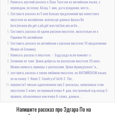
Написать краткий рассказ о Льве Толстом на английском языке, с
переводом, по плану: Абзац 1: имя, дата рождения, место...
Составьте рассказ из 5 или больше предложений про известного
писателя на английском, используя данные фразы:Be
born,become,die,get a job,get married,live,win,write....
Составить рассказ об одном русском писателе, желательно не о
Пушкине На английском
Составить рассказ на английском о русском писателе 10 предложение
Можно об Есенине)
Написать рассказ о писателе. ~. Буду рада если поможет☺
Сочинеие по теме: Уроки доброты по рассказам писателе 20 века.
Можно написать примеры с рассказами, Уроки французского" и,...
составить рассказ о своем любимом писателе, на АНГЛИЙСКОМ языке,
по на плану: 1. Name 2. Country of birth 3. The...
перевести1-письмо адресованное ему 2-рассказы, написанные этим
писателем 3-ключ, потерянный вчера 4-дом, построенный год назад 5-
правила, объясненные нам вчера 6-слова, данные...
Напишите рассказ про Эдгара По на