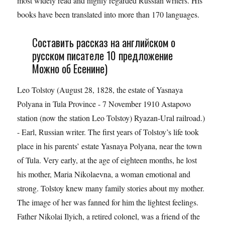
most widely read and highly regarded Russian writers. His
books have been translated into more than 170 languages.
Составить рассказ на английском о
русском писателе 10 предложение
Можно об Есенине)
Leo Tolstoy (August 28, 1828, the estate of Yasnaya
Polyana in Tula Province - 7 November 1910 Astapovo
station (now the station Leo Tolstoy) Ryazan-Ural railroad.)
- Earl, Russian writer. The first years of Tolstoy’s life took
place in his parents’ estate Yasnaya Polyana, near the town
of Tula. Very early, at the age of eighteen months, he lost
his mother, Maria Nikolaevna, a woman emotional and
strong. Tolstoy knew many family stories about my mother.
The image of her was fanned for him the lightest feelings.
Father Nikolai Ilyich, a retired colonel, was a friend of the