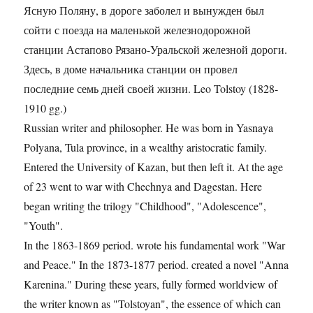
Ясную Поляну, в дороге заболел и вынужден был
сойти с поезда на маленькой железнодорожной
станции Астапово Рязано-Уральской железной дороги.
Здесь, в доме начальника станции он провел
последние семь дней своей жизни. Leo Tolstoy (1828-
1910 gg.)
Russian writer and philosopher. He was born in Yasnaya
Polyana, Tula province, in a wealthy aristocratic family.
Entered the University of Kazan, but then left it. At the age
of 23 went to war with Chechnya and Dagestan. Here
began writing the trilogy "Childhood", "Adolescence",
"Youth".
In the 1863-1869 period. wrote his fundamental work "War
and Peace." In the 1873-1877 period. created a novel "Anna
Karenina." During these years, fully formed worldview of
the writer known as "Tolstoyan", the essence of which can