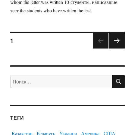
whom the letter was written 10-студенты, написавшие
тест the students who have written the test
1
ПО
Искать:
ТЕГИ
Казахстан
Беларусь
Украина
Америка
США