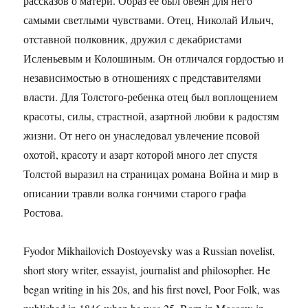
рассказов о матери. Образ ее был овеян для него
самыми светлыми чувствами. Отец, Николай Ильич,
отставной полковник, дружил с декабристами
Исленьевым и Колошиным. Он отличался гордостью и
независимостью в отношениях с представителями
власти. Для Толстого-ребенка отец был воплощением
красоты, силы, страстной, азартной любви к радостям
жизни. От него он унаследовал увлечение псовой
охотой, красоту и азарт которой много лет спустя
Толстой выразил на страницах романа Война и мир в
описании травли волка гончими старого графа
Ростова.
Fyodor Mikhailovich Dostoyevsky was a Russian novelist,
short story writer, essayist, journalist and philosopher. He
began writing in his 20s, and his first novel, Poor Folk, was