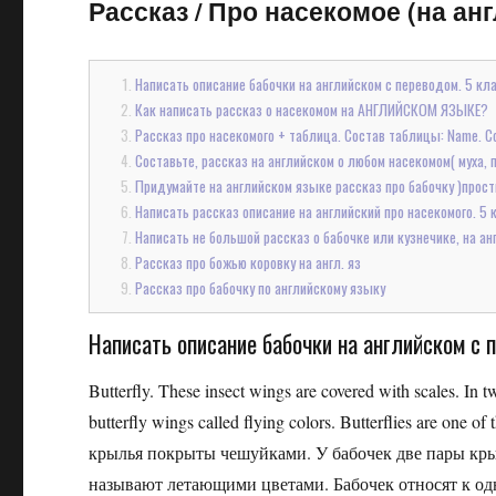
Рассказ
/
Про насекомое (на анг
Написать описание бабочки на английском с переводом. 5 кла
Как написать рассказ о насекомом на АНГЛИЙСКОМ ЯЗЫКЕ?
Рассказ про насекомого + таблица. Состав таблицы: Name. Colo
Составьте, рассказ на английском о любом насекомом( муха, пч
Придумайте на английском языке рассказ про бабочку )про
Написать рассказ описание на английский про насекомого. 5 к
Написать не большой рассказ о бабочке или кузнечике, на ан
Рассказ про божью коровку на англ. яз
Рассказ про бабочку по английскому языку
Написать описание бабочки на английском с п
Butterfly. These insect wings are covered with scales. In tw
butterfly wings called flying colors. Butterflies are one 
крылья покрыты чешуйками. У бабочек две пары кры
называют летающими цветами. Бабочек относят к о