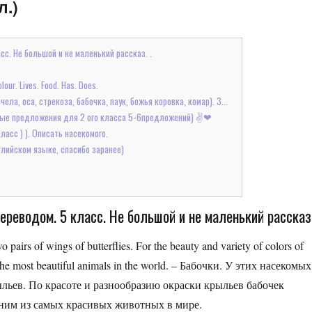
л.)
сс. Не большой и не маленький рассказ. .
ur. Lives. Food. Has. Does.
ела, оса, стрекоза, бабочка, паук, божья коровка, комар). 3...
стые предложения для 2 ого класса 5-6предложений) ✌❤
ласс ) ). Описать насекомого.
глийском языке, спасибо заранее)
ереводом. 5 класс. Не большой и не маленький рассказ.
o pairs of wings of butterflies. For the beauty and variety of colors of
of the most beautiful animals in the world. – Бабочки. У этих насекомых
льев. По красоте и разнообразию окраски крыльев бабочек
дним из самых красивых животных в мире.