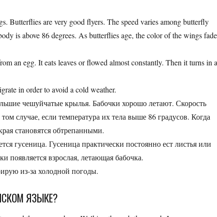
ings. Butterflies are very good flyers. The speed varies among butterfly
 body is above 86 degrees. As butterflies age, the color of the wings fade
 from an egg. It eats leaves or flowed almost constantly. Then it turns in 
igrate in order to avoid a cold weather.
большие чешуйчатые крылья. Бабочки хорошо летают. Скорость
в том случае, если температура их тела выше 86 градусов. Когда
 края становятся обтрепанными.
ется гусеница. Гусеница практически постоянно ест листья или
лки появляется взрослая, летающая бабочка.
ирую из-за холодной погоды.
ИЙСКОМ ЯЗЫКЕ?