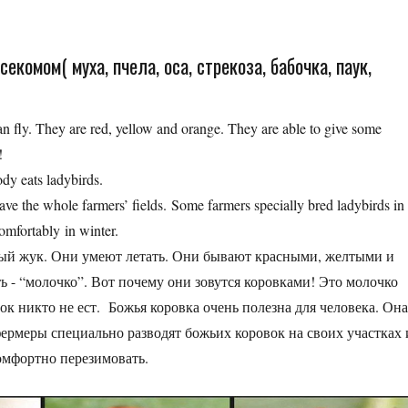
екомом( муха, пчела, оса, стрекоза, бабочка, паук,
can fly. They are red, yellow and orange. They are able to give some
s!
ody eats ladybirds.
ve the whole farmers’ fields. Some farmers specially bred ladybirds in
omfortably in winter.
ивый жук. Они умеют летать. Они бывают красными, желтыми и
- “молочко”. Вот почему они зовутся коровками! Это молочко
ок никто не ест. Божья коровка очень полезна для человека. Он
фермеры специально разводят божьих коровок на своих участках 
омфортно перезимовать.