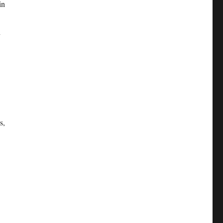
in
d
s,