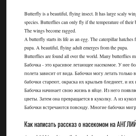
Butterfly is a beautiful, flying insect. It has large scaly w
species. Butterflies can only fly if the temperature of their
The wings become ragged.
A butterfly starts its life as an egg. The caterpillar hatches
pupa. A beautiful, flying adult emerges from the pupa.
Butterflies are found all over the world. Many butterflies m
Бабочка - это красивое летающее насекомое. У нее 
полета зависит от вида. Бабочки могу летать только 
бабочки стареют, окраска их крыльев бледнеет, и их
Бабочка начинает свою жизнь в яйце. Из него появля
цветы. Затем она превращается в куколку. А из куко
Бабочки встречаются повсюду. Многие бабочки мигр
Как написать рассказ о насекомом на АНГЛ