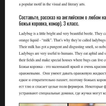
a popular motif in the visual and literary arts.
Составьте, рассказ на английском о любом нас
божья коровка, комар). 3 класс.
Ladybug is a little bright and very beautiful beetle. They 
orange liquid - “milk”. That’s why they’re called ladybug
Their milk has got a pungent and disgusting smell, so nob
Ladybugs are very useful to humans. They eat aphid and sa
their fields and make special houses where bugs can live c
Божья коровка - это маленький яркий и очень крас
оранжевыми. Они умеют давать оранжевую жидкость 
едкое и отвратительно пахнет, поэтому божьих коров
ест тлю и спасает целые поля фермеров. Некоторые 
устраивают специальные домики, где жучки могут к