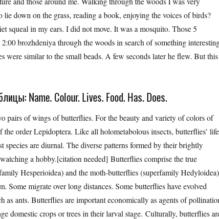
ature and those around me. Walking through the woods I was very
to lie down on the grass, reading a book, enjoying the voices of birds?
uiet squeal in my ears. I did not move. It was a mosquito. Those 5
 2:00 brozhdeniya through the woods in search of something interesting
 were similar to the small beads. A few seconds later he flew. But this
ицы: Name. Colour. Lives. Food. Has. Does.
o pairs of wings of butterflies. For the beauty and variety of colors of
of the order Lepidoptera. Like all holometabolous insects, butterflies’ lif
st species are diurnal. The diverse patterns formed by their brightly
 watching a hobby.[citation needed] Butterflies comprise the true
erfamily Hesperioidea) and the moth-butterflies (superfamily Hedyloidea)
m. Some migrate over long distances. Some butterflies have evolved
ch as ants. Butterflies are important economically as agents of pollinatio
 domestic crops or trees in their larval stage. Culturally, butterflies ar