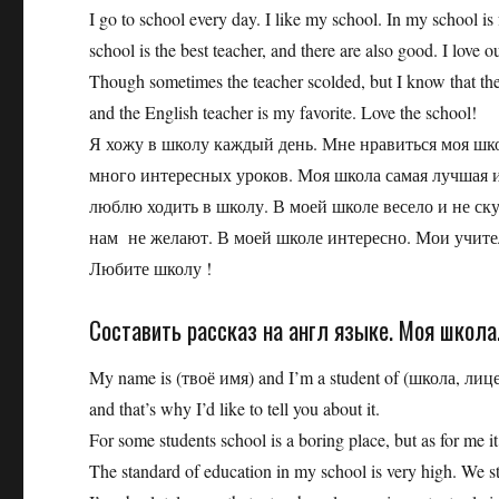
I go to school every day. I like my school. In my school is
school is the best teacher, and there are also good. I love 
Though sometimes the teacher scolded, but I know that they
and the English teacher is my favorite. Love the school!
Я хожу в школу каждый день. Мне нравиться моя шк
много интересных уроков. Моя школа самая лучшая 
люблю ходить в школу. В моей школе весело и не ску
нам не желают. В моей школе интересно. Мои учит
Любите школу !
Составить рассказ на англ языке. Моя школа
My name is (твоё имя) and I’m a student of (школа, лиц
and that’s why I’d like to tell you about it.
For some students school is a boring place, but as for me it
The standard of education in my school is very high. We stu