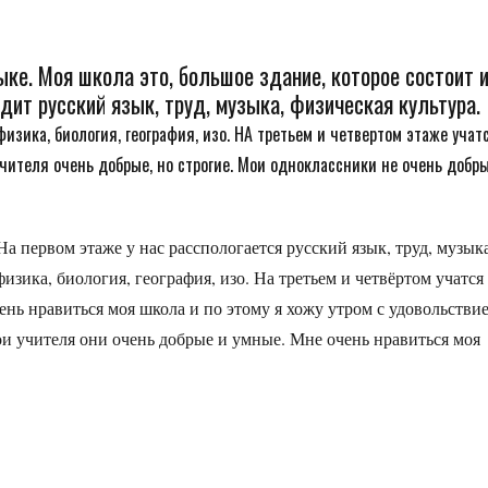
ыке. Моя школа это, большое здание, которое состоит 
дит русский язык, труд, музыка, физическая культура.
 физика, биология, география, изо. НА третьем и четвертом этаже учат
 учителя очень добрые, но строгие. Мои одноклассники не очень добр
а первом этаже у нас расспологается русский язык, труд, музыка
физика, биология, география, изо. На третьем и четвёртом учатся
ень нравиться моя школа и по этому я хожу утром с удовольстви
ои учителя они очень добрые и умные. Мне очень нравиться моя