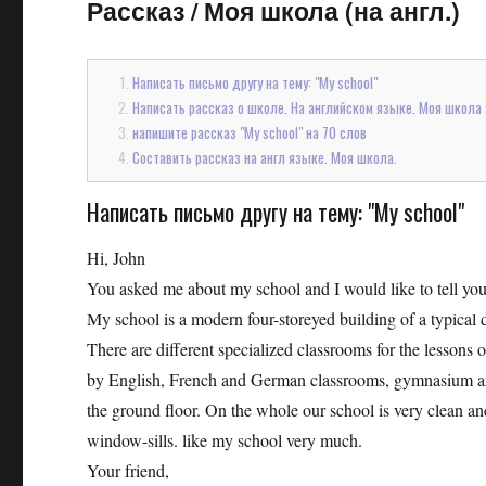
Рассказ
/
Моя школа (на англ.)
Написать письмо другу на тему: "My school"
Написать рассказ о школе. На английском языке. Моя школа э
напишите рассказ "My school" на 70 слов
Составить рассказ на англ языке. Моя школа.
Написать письмо другу на тему: "My school"
Hi, John
You asked me about my school and I would like to tell you 
My school is a modern four-storeyed building of a typical des
There are different specialized classrooms for the lesson
by English, French and German classrooms, gymnasium an
the ground floor. On the whole our school is very clean an
window-sills. like my school very much.
Your friend,