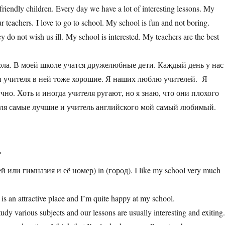
 friendly children. Every day we have a lot of interesting lessons. My
our teachers. I love to go to school. My school is fun and not boring.
 do not wish us ill. My school is interested. My teachers are the best
ола. В моей школе учатся дружелюбные дети. Каждый день у нас
и учителя в ней тоже хорошие. Я наших люблю учителей. Я
чно. Хоть и иногда учителя ругают, но я знаю, что они плохого
еля самые лучшие и учитель английского мой самый любимый.
.
ей или гимназия и её номер) in (город). I like my school very much
 is an attractive place and I’m quite happy at my school.
dy various subjects and our lessons are usually interesting and exiting