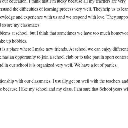
n our education. I think that I’m lucky because all my teachers are very
and the difficulties of learning process very well. Theyhelp us to lea
r knowledge and experience with us and we respond with love. They suppo
d so are my classmates.
oblems at school, but I think that sometimes we have too much homewor
ake up hobbies.
It is a place where I make new friends. At school we can enjoy different
 has an opportunity to join a school club or to take part in sport contest
and in our school it is organized very well. We have a lot of parties,
ationship with our classmates. I usually get on well with the teachers and
re because I like my school and my class. I am sure that School years wi