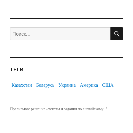
ПО
Искать:
ТЕГИ
Казахстан
Беларусь
Украина
Америка
США
Правильное решение - тексты и задания по английскому