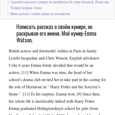
Сделайте рассказ о кумире-на английском Не очень большой. Лучше про
Полину Гагарину. Плеез
Мини рассказ о своём кумире на английском
Написать рассказ о своём кумире, не
раскрывая его имени. Мой кумир-Emma
Watson.
British actress and fotomodel. rodilas in Paris in family
Lyusbi Jacqueline and Chris Watson, English advokatov.
Uzhe 6 years Emma firmly decided that would be an
actress. [11] When Emma was nine, the head of her
school’s drama club invited her to take part in the casting for
the role of Hermione in " Harry Potter and the Sorcerer’s
Stone ". [11] To his surprise, Emma won. [9] Since then,
her whole life is inextricably linked with Harry Potter.
Emma graduated Hidingtonskuyu school for girls (born