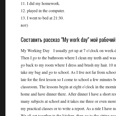
11. I did my homework.
12. played in the computer.
13. I went to bed at 21:30.
вот)
Составить рассказ "My work day" мой рабочий
My Working Day I usually get up at 7 o’clock on week-d
Then I go to the bathroom where I clean my teeth and wash
go back to my room where I dress and brush my hair. 10 min
take my bag and go to school. As I live not far from school,
late for the first lesson so I come to school a few minutes 
classroom. The lessons begin at eight o’clock in the mornin
home and have dinner there. After dinner I have a short
many subjects at school and it takes me three or even mor
my practical classes or to write a report. As a rule I have
We all get together in the kitchen, then go to the sitting