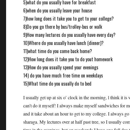
5)what do you usually have for breakfast
6)when do you usually leave your house
7)how long does it take you to get to your college?
8)Do you go there by bus/trolley-bus or walk
9)How many lectures do you usually have every day?
10)Where do you usually have lunch (dinner)?
11)what time do you come back home?
12)How long does it take you to do yout homework
13)How do you usually spend your evenings
14) do you have much free time on weekdays
15)What time do you usually do to bed
I usually get up at six o’ clock in the morning, l think it 
can’t do it myself! I always make myself sandwiches for me
and it take about an hour to get to my college. I always go
sharaga. My lectures over at half past tree, so I usually com
time in the evenings, but on weekends I have one full day to 