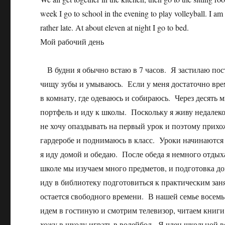
week I go to school in the evening to play volleyball. I a
rather late. At about eleven at night I go to bed.
Мой рабочий день
В будни я обычно встаю в 7 часов. Я застилаю пост
чищу зубы и умываюсь. Если у меня достаточно вр
в комнату, где одеваюсь и собираюсь. Через десять м
портфель и иду к школы. Поскольку я живу недалеко
не хочу опаздывать на первый урок и поэтому прихо
гардеробе и поднимаюсь в класс. Уроки начинаются 
я иду домой и обедаю. После обеда я немного отды
школе мы изучаем много предметов, и подготовка до
иду в библиотеку подготовиться к практическим заня
остается свободного времени. В нашей семье восемь
идем в гостиную и смотрим телевизор, читаем книг
хожу в школу играть в волейбол. Я член школьной 