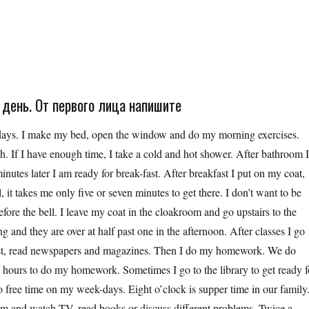
 день. От первого лица напишите
ays. I make my bed, open the window and do my morning exercises.
. If I have enough time, I take a cold and hot shower. After bathroom 
utes later I am ready for break-fast. After breakfast I put on my coat,
 it takes me only five or seven minutes to get there. I don’t want to be
before the bell. I leave my coat in the cloakroom and go upstairs to the
g and they are over at half past one in the afternoon. After classes I go
 rest, read newspapers and magazines. Then I do my homework. We do
e hours to do my homework. Sometimes I go to the library to get ready f
 no free time on my week-days. Eight o’clock is supper time in our family
 room and watch TV, read books or discuss different problems. Twice a