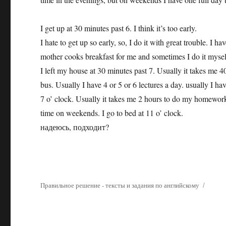
I get up at 30 minutes past 6. I think it’s too early.
I hate to get up so early, so, I do it with great trouble. I
mother cooks breakfast for me and sometimes I do it myself
I left my house at 30 minutes past 7. Usually it takes me 4
bus. Usually I have 4 or 5 or 6 lectures a day. usually I ha
7 o’ clock. Usually it takes me 2 hours to do my homework
time on weekends. I go to bed at 11 o’ clock.
надеюсь, подходит?
Правильное решение - тексты и задания по английскому