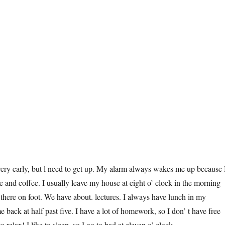
is very early, but l need to get up. My alarm always wakes me up because 
 and coffee. I usually leave my house at eight o’ clock in the morning
 there on foot. We have about. lectures. I always have lunch in my
e back at half past five. I have a lot of homework, so I don’ t have free
relax! I like to sleep, so I go to bad at eleven o’ clock.