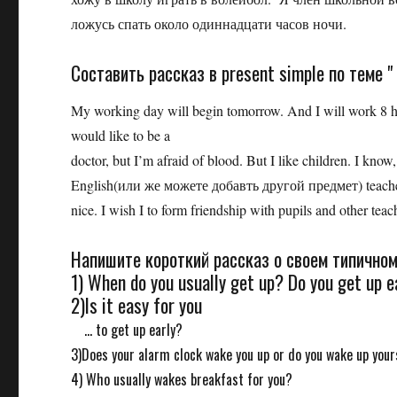
ложусь спать около одиннадцати часов ночи.
Составить рассказ в present simple по теме "
My working day will begin tomorrow. And I will work 8 hou
would like to be a
doctor, but I’m afraid of blood. But I like children. I know, 
English(или же можете добавть другой предмет) teacher. I 
nice. I wish I to form friendship with pupils and other teac
Напишите короткий рассказ о своем типичном
1) When do you usually get up? Do you get up e
2)Is it easy for you
... to get up early?
3)Does your alarm clock wake you up or do you wake up your
4) Who usually wakes breakfast for you?