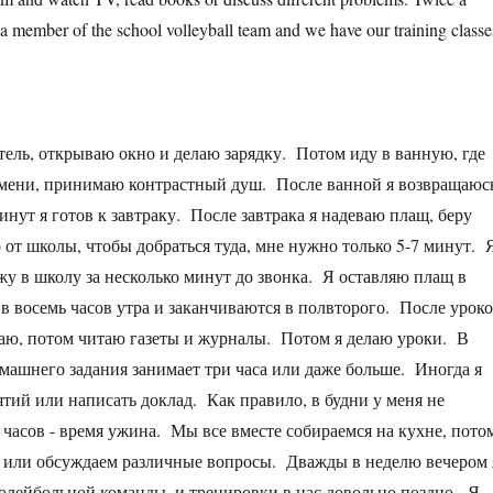
m a member of the school volleyball team and we have our training classe
ель, открываю окно и делаю зарядку. Потом иду в ванную, где
емени, принимаю контрастный душ. После ванной я возвращаюс
инут я готов к завтраку. После завтрака я надеваю плащ, беру
 от школы, чтобы добраться туда, мне нужно только 5-7 минут. 
жу в школу за несколько минут до звонка. Я оставляю плащ в
в восемь часов утра и заканчиваются в полвторого. После урок
хаю, потом читаю газеты и журналы. Потом я делаю уроки. В
машнего задания занимает три часа или даже больше. Иногда я
тий или написать доклад. Как правило, в будни у меня не
 часов - время ужина. Мы все вместе собираемся на кухне, пото
и или обсуждаем различные вопросы. Дважды в неделю вечером 
волейбольной команды, и тренировки в нас довольно поздно. Я