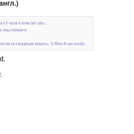
англ.)
я в 6 часов и почистил зубы....
го лица напишите
ветив на следующие вопросы. 1) When do you usually...
kt.
.