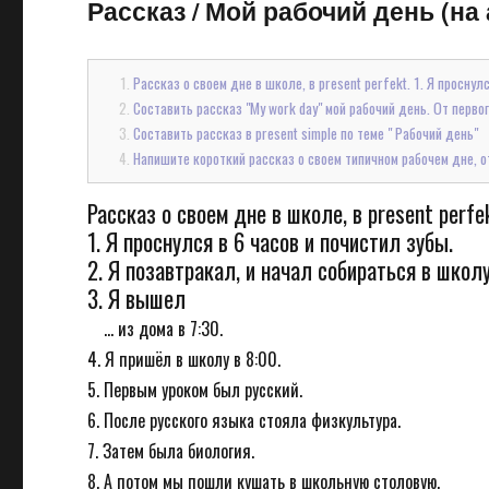
Рассказ
/
Мой рабочий день (на 
Рассказ о своем дне в школе, в present perfekt. 1. Я проснулс
Составить рассказ "My work day" мой рабочий день. От перво
Составить рассказ в present simple по теме " Рабочий день"
Напишите короткий рассказ о своем типичном рабочем дне, от
Рассказ о своем дне в школе, в present perfe
1. Я проснулся в 6 часов и почистил зубы.
2. Я позавтракал, и начал собираться в школу
3. Я вышел
... из дома в 7:30.
4. Я пришёл в школу в 8:00.
5. Первым уроком был русский.
6. После русского языка стояла физкультура.
7. Затем была биология.
8. А потом мы пошли кушать в школьную столовую.