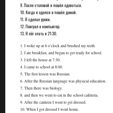
9. После столовой я пошёл одеваться.
10. Когда я оделся я пошёл домой.
11. Я сделал уроки.
12. Поиграл в компьютер.
13. Я лёг спать в 21:30.
1. I woke up at 6 o’clock and brushed my teeth.
2. I ate breakfast, and began to get ready for school.
3. I left the house at 7:30.
4. I came to school at 8:00.
5. The first lesson was Russian.
6. After the Russian language was physical education.
7. Then there was biology.
8. and then we went to eat in the school cafeteria.
9. After the canteen I went to get dressed.
10. When I got dressed I went home.