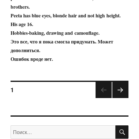
brothers.
Peeta has blue eyes, blonde hair and not high
height.
His age 16.
Hobbies-baking, drawing and
camouflage.
Это все, что я пока с
могла придумать. Может
дополниться.
Ошибок вроде нет.
1
ПО
Искать: