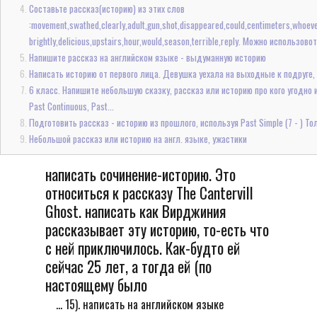
Составьте рассказ(историю) из этих слов
:movement,swathed,clearly,adult,gun,shot,disappeared,could,centimeters,whoev
brightly,delicious,upstairs,hour,would,season,terrible,reply. Можно использово
Напишите рассказ на английском языке - выдуманную историю
Написать историю от первого лица. Девушка уехала на выходные к подруге, по
6 класс. Напишите небольшую сказку, рассказ или историю про кого угодно 
Past Continuous, Past...
Подготовить рассказ - историю из прошлого, используя Past Simple (7 - ) Т
Небольшой рассказ или историю на англ. языке, ужастики
написать сочинение-историю. Это
относиться к рассказу The Cantervill
Ghost. написать как Вирджиния
рассказывает эту историю, то-есть что
с ней приключилось. Как-будто ей
сейчас 25 лет, а тогда ей (по
настоящему было
... 15). написать на английском языке