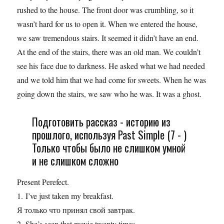
rushed to the house. The front door was crumbling, so it
wasn’t hard for us to open it. When we entered the house,
we saw tremendous stairs. It seemed it didn’t have an end.
At the end of the stairs, there was an old man. We couldn’t
see his face due to darkness. He asked what we had needed
and we told him that we had come for sweets. When he was
going down the stairs, we saw who he was. It was a ghost.
Подготовить рассказ - историю из
прошлого, используя Past Simple (7 - )
Только чтобы было не слишком умной
и не слишком сложно
Present Perefect.
1. I’ve just taken my breakfast.
Я только что принял свой завтрак.
2. She’s seen that movie twenty times.