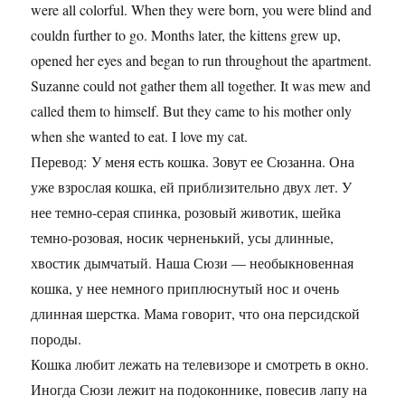
were all colorful. When they were born, you were blind and
couldn further to go. Months later, the kittens grew up,
opened her eyes and began to run throughout the apartment.
Suzanne could not gather them all together. It was mew and
called them to himself. But they came to his mother only
when she wanted to eat. I love my cat.
Перевод: У меня есть кошка. Зовут ее Сюзанна. Она
уже взрослая кошка, ей приблизительно двух лет. У
нее темно-серая спинка, розовый животик, шейка
темно-розовая, носик черненький, усы длинные,
хвостик дымчатый. Наша Сюзи — необыкновенная
кошка, у нее немного приплюснутый нос и очень
длинная шерстка. Мама говорит, что она персидской
породы.
Кошка любит лежать на телевизоре и смотреть в окно.
Иногда Сюзи лежит на подоконнике, повесив лапу на