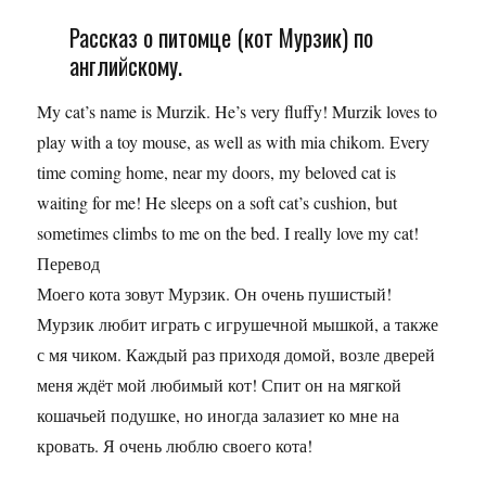
Рассказ о питомце (кот Мурзик) по
английскому.
My cat’s name is Murzik. He’s very fluffy! Murzik loves to
play with a toy mouse, as well as with mia chikom. Every
time coming home, near my doors, my beloved cat is
waiting for me! He sleeps on a soft cat’s cushion, but
sometimes climbs to me on the bed. I really love my cat!
Перевод
Моего кота зовут Мурзик. Он очень пушистый!
Мурзик любит играть с игрушечной мышкой, а также
с мя чиком. Каждый раз приходя домой, возле дверей
меня ждёт мой любимый кот! Спит он на мягкой
кошачьей подушке, но иногда залазиет ко мне на
кровать. Я очень люблю своего кота!