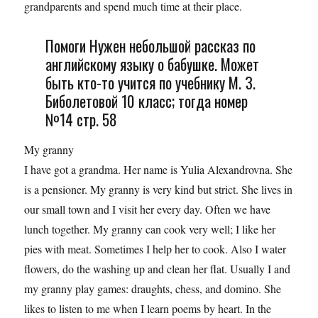
grandparents and spend much time at their place.
Помоги Нужен небольшой рассказ по
английскому языку о бабушке. Может
быть кто-то учится по учебнику М. З.
Биболетовой 10 класс; тогда номер
№14 стр. 58
My granny
I have got a grandma. Her name is Yulia Alexandrovna. She
is a pensioner. My granny is very kind but strict. She lives in
our small town and I visit her every day. Often we have
lunch together. My granny can cook very well; I like her
pies with meat. Sometimes I help her to cook. Also I water
flowers, do the washing up and clean her flat. Usually I and
my granny play games: draughts, chess, and domino. She
likes to listen to me when I learn poems by heart. In the