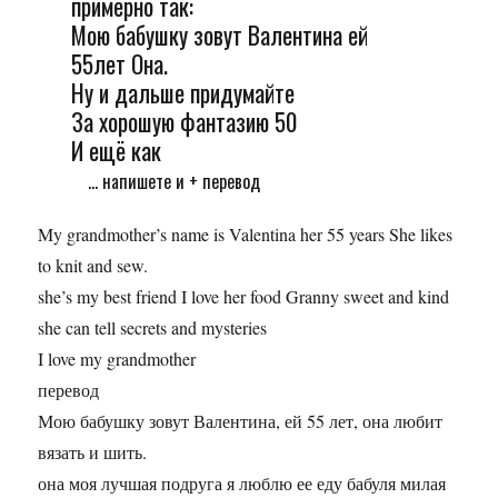
примерно так:
Мою бабушку зовут Валентина ей
55лет Она.
Ну и дальше придумайте
За хорошую фантазию 50
И ещё как
... напишете и + перевод
My grandmother’s name is Valentina her 55 years She likes
to knit and sew.
she’s my best friend I love her food Granny sweet and kind
she can tell secrets and mysteries
I love my grandmother
перевод
Мою бабушку зовут Валентина, ей 55 лет, она любит
вязать и шить.
она моя лучшая подруга я люблю ее еду бабуля милая