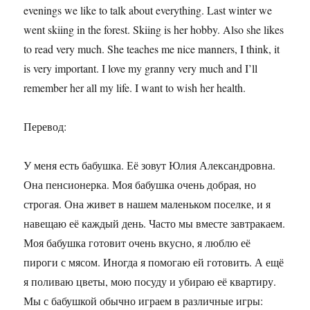
evenings we like to talk about everything. Last winter we
went skiing in the forest. Skiing is her hobby. Also she likes
to read very much. She teaches me nice manners, I think, it
is very important. I love my granny very much and I’ll
remember her all my life. I want to wish her health.
Перевод:
У меня есть бабушка. Её зовут Юлия Александровна.
Она пенсионерка. Моя бабушка очень добрая, но
строгая. Она живет в нашем маленьком поселке, и я
навещаю её каждый день. Часто мы вместе завтракаем.
Моя бабушка готовит очень вкусно, я люблю её
пироги с мясом. Иногда я помогаю ей готовить. А ещё
я поливаю цветы, мою посуду и убираю её квартиру.
Мы с бабушкой обычно играем в различные игры: