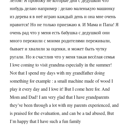
летом! Я провожу не которые дни с дедушкой что
нибудь делаю например : делаю маленькую машинку
из дерева я в неё играю каждый день и она мне очень
нравится! Но не только приезжаю я. И Мама и Папа! Я
очень рад что у меня есть бабушка с дедушкой они
много пережили с моими родителями переживали,
бывает и хвалили за оценки, и может быть чутку
ругали. Но я счастлив что у меня такая весёлая семья
I love coming to visit grandma especially in the summer!
Not that I spend my days with my grandfather doing
something for example : a small machine made of wood I
play it every day and I love it! But I come here for. And
Mom and Dad! I am very glad that I have grandparents
they’ve been through a lot with my parents experienced, and
is praised for the evaluation, and can be a tad abused, But
I’m happy that I have such a fun family