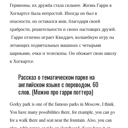
Гермионы, их дружба стала сильнее. Жизнь Гарри в
Хогвартсе была непростой. Иногда он был в
опасности, но оставался жив, благодаря своей
храбрости, решительности и своих настоящих друзей.
Гарри отлично играет Квиддич, волшебную игру на
летающих подметальных машинах с четырьмя
шариками, очки и телескопы. Он обожает свою школу
в Хогвартсе.
Рассказ о тематическом парке на
английском языке с переводом. 60
слов. (Можно про гарри поттера)
Gorky park is one of the famous parks in Moscow, I think.
You have many possibilities there, for example, you can go
for a walk there and seat near the fountain. Also, you can
play table tennis or ride on skateboard, if you have it. in