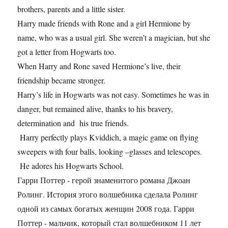
brothers, parents and a little sister.
Harry made friends with Rone and a girl Hermione by
name, who was a usual girl. She weren’t a magician, but she
got a letter from Hogwarts too.
When Harry and Rone saved Hermione’s live, their
friendship became stronger.
Harry’s life in Hogwarts was not easy. Sometimes he was in
danger, but remained alive, thanks to his bravery,
determination and his true friends.
Harry perfectly plays Kviddich, a magic game on flying
sweepers with four balls, looking –glasses and telescopes.
He adores his Hogwarts School.
Гарри Поттер - герой знаменитого романа Джоан
Ролинг. История этого волшебника сделала Ролинг
одной из самых богатых женщин 2008 года. Гарри
Поттер - мальчик, который стал волшебником 11 лет