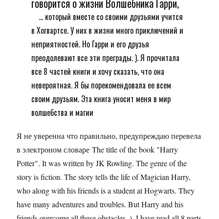
говорится о жизни Волшебника Гарри,
... который вместе со своими друзьями учится
в Хогвартсе. У них в жизни много приключений и
неприятностей. Но Гарри и его друзья
преодолевают все эти преграды. ). Я прочитала
все 8 частей книги и хочу сказать, что она
невероятная. Я бы порекомендовала ее всем
своим друзьям. Эта книга уносит меня в мир
волшебства и магии
Я не уверенна что правильно, предупреждаю перевела
в электроном словаре The title of the book "Harry
Potter". It was written by JK Rowling. The genre of the
story is fiction. The story tells the life of Magician Harry,
who along with his friends is a student at Hogwarts. They
have many adventures and troubles. But Harry and his
friends overcome all these obstacles. ). I have read all 8 parts