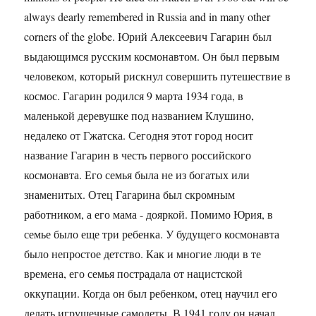
always dearly remembered in Russia and in many other
corners of the globe. Юрий Алексеевич Гагарин был
выдающимся русским космонавтом. Он был первым
человеком, который рискнул совершить путешествие в
космос. Гагарин родился 9 марта 1934 года, в
маленькой деревушке под названием Клушино,
недалеко от Гжатска. Сегодня этот город носит
название Гагарин в честь первого российского
космонавта. Его семья была не из богатых или
знаменитых. Отец Гагарина был скромным
работником, а его мама - дояркой. Помимо Юрия, в
семье было еще три ребенка. У будущего космонавта
было непростое детство. Как и многие люди в те
времена, его семья пострадала от нацистской
оккупации. Когда он был ребенком, отец научил его
делать игрушечные самолеты. В 1941 году он начал