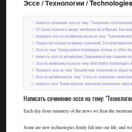
Эссе
/
Технологии / Technologies
Написать сочинение-эссе на тему: "Технология стала больше
ICT более полезен в жизни, чем Искусство и Музыка. Как мож
Напишите эссе на английском языке на тему: "Технологии мо
Подростки сегодня на крючке технологий. Это позитивный ил
Эссе на тему: "having modern technologies at home is rather da
написать эссе по английскому, Современный мир слишком пол
Эссе по ангийскому языку на тему: what modern technologies a
Напишите эссе на тему: "Воздействие технологий на обществ
Эссе по английскому на тему: "стала ли технология такой бо
написать эссе "Каким образом технология улучшилась нашу 
Написать сочинение-эссе на тему: "Технолог
Each day from summery of the news we hear the mentionin
Some are new technologies firmly fall into our life, and we