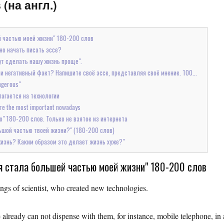
 (на англ.)
й частью моей жизни" 180-200 слов
но начать писать эссе?
гут сделать нашу жизнь проще".
и негативный факт? Напишите своё эссе, представляя своё мнение. 100...
ngerous"
агается на технологии
re the most important nowadays
о" 180-200 слов. Только не взятое из интернета
льшой частью твоей жизни?" (180-200 слов)
жизнь? Каким образом это делает жизнь хуже?"
ия стала большей частью моей жизни" 180-200 слов
gs of scientist, who created new technologies.
 already can not dispense with them, for instance, mobile telephone, in 