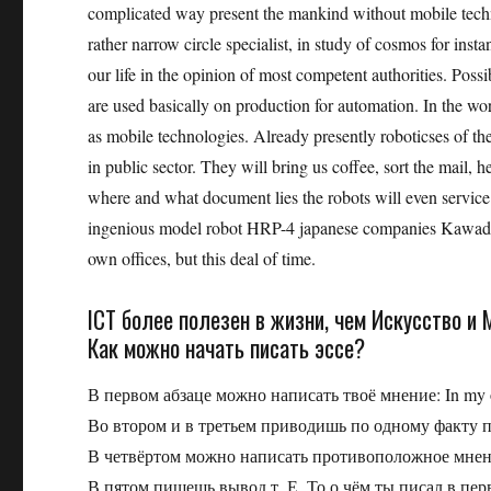
complicated way present the mankind without mobile techn
rather narrow circle specialist, in study of cosmos for inst
our life in the opinion of most competent authorities. Possib
are used basically on production for automation. In the world
as mobile technologies. Already presently roboticses of t
in public sector. They will bring us coffee, sort the mail, 
where and what document lies the robots will even service
ingenious model robot HRP-4 japanese companies Kawada In
own offices, but this deal of time.
ICT более полезен в жизни, чем Искусство и 
Как можно начать писать эссе?
В первом абзаце можно написать твоё мнение: In my opi
Во втором и в третьем приводишь по одному факту п
В четвёртом можно написать противоположное мнение,
В пятом пишешь вывод т. Е. То о чём ты писал в пер