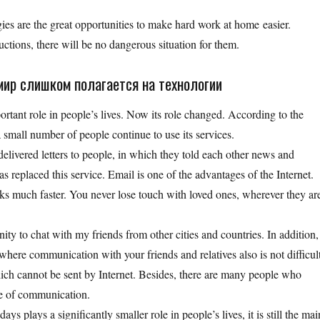
es are the great opportunities to make hard work at home easier.
ctions, there will be no dangerous situation for them.
мир слишком полагается на технологии
portant role in people’s lives. Now its role changed. According to the
t a small number of people continue to use its services.
delivered letters to people, in which they told each other news and
 replaced this service. Email is one of the advantages of the Internet.
orks much faster. You never lose touch with loved ones, wherever they ar
ty to chat with my friends from other cities and countries. In addition,
here communication with your friends and relatives also is not difficult
hich cannot be sent by Internet. Besides, there are many people who
ype of communication.
ys plays a significantly smaller role in people’s lives, it is still the mai