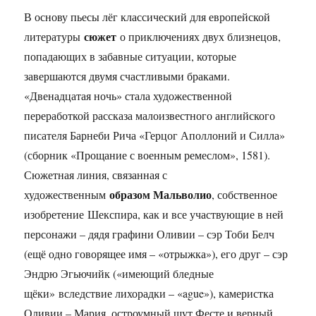
В основу пьесы лёг классический для европейской
сюжет
литературы
о приключениях двух близнецов,
попадающих в забавные ситуации, которые
завершаются двумя счастливыми браками.
«Двенадцатая ночь» стала художественной
переработкой рассказа малоизвестного английского
писателя Барнеби Рича «Герцог Аполлоний и Силла»
(сборник «Прощание с военным ремеслом», 1581).
Сюжетная линия, связанная с
образом Мальволио
художественным
, собственное
изобретение Шекспира, как и все участвующие в ней
персонажи – дядя графини Оливии – сэр Тоби Белч
(ещё одно говорящее имя – «отрыжка»), его друг – сэр
Эндрю Эгьючийк («имеющий бледные
щёки» вследствие лихорадки – «ague»), камеристка
Оливии – Мария, остроумный шут Фесте и верный