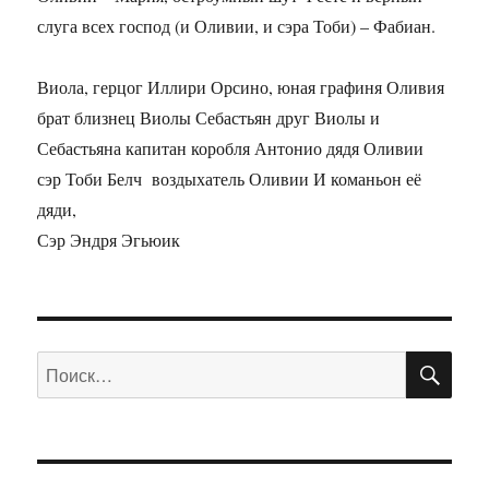
слуга всех господ (и Оливии, и сэра Тоби) – Фабиан.
Виола, герцог Иллири Орсино, юная графиня Оливия
брат близнец Виолы Себастьян друг Виолы и
Себастьяна капитан коробля Антонио дядя Оливии
сэр Тоби Белч воздыхатель Оливии И команьон её
дяди,
Сэр Эндря Эгьюик
ПО
Искать: