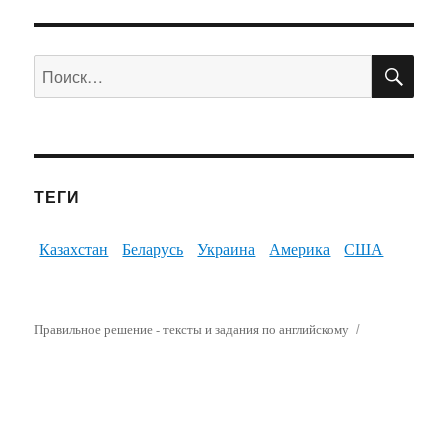
ПО
Искать:
ТЕГИ
Казахстан
Беларусь
Украина
Америка
США
Правильное решение - тексты и задания по английскому