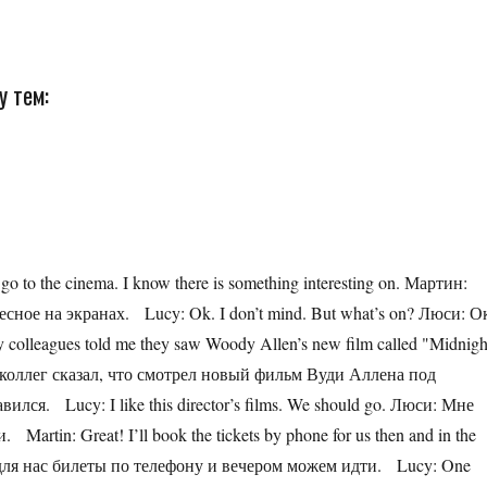
у тем:
s go to the cinema. I know there is something interesting on. Мартин:
сное на экранах. Lucy: Ok. I don’t mind. But what’s on? Люси: О
colleagues told me they saw Woody Allen’s new film called "Midnigh
их коллег сказал, что смотрел новый фильм Вуди Аллена под
ся. Lucy: I like this director’s films. We should go. Люси: Мне
rtin: Great! I’ll book the tickets by phone for us then and in the
 для нас билеты по телефону и вечером можем идти. Lucy: One