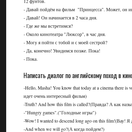
12 фунтов.
- Давай пойдём на фильм "Принцесса". Может, он 
- Давай! Он начинается в 2 часа дня.
- Где же мы встретимся?
- Около кинотеатра "Люксор", в час дня.
- Могу я пойти с тобой и с моей сестрой?
- Да, конечно! Увидимся позже. Пока!
- Пока.
Написать диалог по английскому поход в кин
-Hello, Masha! You know that today at a cinema there is
идет очень интересный фильм)
-Truth? And how this film is called?(Правда? А как наз
-"Hungry games".("Голодные игры")
-Wow! I wanted to descend long ago on this film!(Вау! 
-And when we will go?(А когда пойдем?)