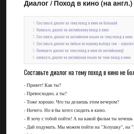
Диалог
/
Поход в кино (на англ.)
Составьте диалог на тему поход в кино не большой
Написать диалог по английскому поход в кино
Составить диалог на английском языке на тему поход в кино
Составьте диалог на любые по вашему выбору тем: - спросить
Напишите диалог на тему поход в кино по английскому)
написать диалог на английском языке по теме поход в кино
Составьте диалог на тему поход в кино не б
- Привет! Как ты?
- Превосходно, а ты?
- Тоже хорошо. Что ты делаешь этим вечером?
- Ничего. Но я бы хотел сходить в кино.
- Я хочу с тобой пойти! А на какой фильм ты хочеш
- Дай подумать. Мы можем пойти на "Золушку", на "