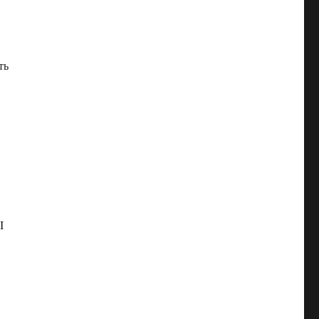
ть
g
I