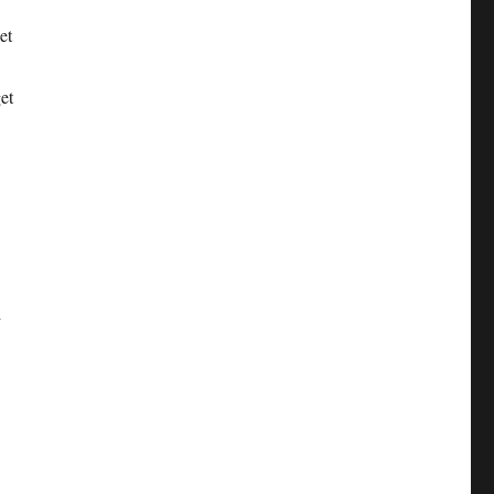
et
et
d