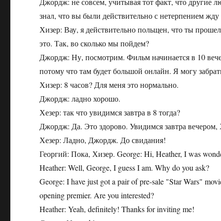
Джордж: не совсем, учитывая тот факт, что другие л
знал, что вы были действительно с нетерпением жду
Хизер: Вау, я действительно польщен, что ты прошел
это. Так, во сколько мы пойдем?
Джордж: Ну, посмотрим. Фильм начинается в 10 вече
потому что там будет большой онлайн. Я могу забрать
Хизер: 8 часов? Для меня это нормально.
Джордж: ладно хорошо.
Хезер: так что увидимся завтра в 8 тогда?
Джордж: Да. Это здорово. Увидимся завтра вечером, 
Хезер: Ладно, Джордж. До свидания!
Георгий: Пока, Хизер. George: Hi, Heather, I was wonder
Heather: Well, George, I guess I am. Why do you ask?
George: I have just got a pair of pre-sale "Star Wars" movi
opening premier. Are you interested?
Heather: Yeah, definitely! Thanks for inviting me!