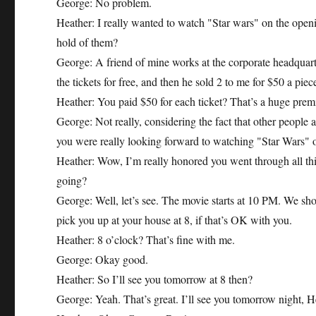
George: No problem.
Heather: I really wanted to watch "Star wars" on the open
hold of them?
George: A friend of mine works at the corporate headquart
the tickets for free, and then he sold 2 to me for $50 a piec
Heather: You paid $50 for each ticket? That’s a huge premi
George: Not really, considering the fact that other people
you were really looking forward to watching "Star Wars" 
Heather: Wow, I’m really honored you went through all this 
going?
George: Well, let’s see. The movie starts at 10 PM. We shoul
pick you up at your house at 8, if that’s OK with you.
Heather: 8 o’clock? That’s fine with me.
George: Okay good.
Heather: So I’ll see you tomorrow at 8 then?
George: Yeah. That’s great. I’ll see you tomorrow night, H