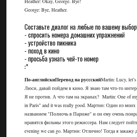
Heather: Okay, George. Bye!
George: Bye, Heather.
Составьте диалог на любые по вашему выбор
- спросить номера домашних упражнений
- устройство пикника
- поход в кино
- просьба узнать чей-то номер
:*
По-английски
Перевод на руссский
Martin: Lucy, let’
Люси, давай пойдем в кино. Я знаю там что-то интере
Я не против. А что там на экранах? Martin: One of my 
in Paris" and it was really good. Мартин: Один из мо
названием "Полночь в Париже" и он ему очень понравил
нравятся фильмы этого режиссера. Нам следует пойти. Ma
evening we can go. Мартин: Отлично! Тогда я закажу