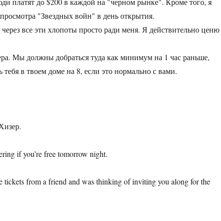
юди платят до $200 в каждой на "черном рынке". Кроме того, я
 просмотра "Звездных войн" в день открытия.
 через все эти хлопоты просто ради меня. Я действительно ценю
ра. Мы должны добраться туда как минимум на 1 час раньше,
 тебя в твоем доме на 8, если это нормально с вами.
Хизер.
ing if you’re free tomorrow night.
e tickets from a friend and was thinking of inviting you along for the