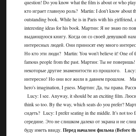
question! Do you know what the film is about or who pl
кто играет главную роль? Martin: I don’t know about the a
outstanding book. While he is in Paris with his girlfriend,
interesting ideas for his book. Мартин: Я не знаю по 
выдающуюся книгу. Когда он со своей девушкой нахо
интересных людей. Они приносят ему много интересн
Но кто эти люди? Martin: You won’t believe it! One of t
famous people from the past. Мартин: Ты не поверишь
некоторые другие знаменитости из прошлого. Lucy: Soun
интересно! Но они все жили в давнем прошлом. Martin: Ye
hero’s imagination, I guess. Мартин: Да, ты права. Ра
Lucy: I see. Anyway, it should be an exciting film. 
think so too. By the way, which seats do you prefer? 
сидеть? Lucy: I prefer seating in the middle. It’s not t
середине. Это не слишком далеко от экрана и не слишк
Перед началом фильма (Before the
буду иметь ввиду.