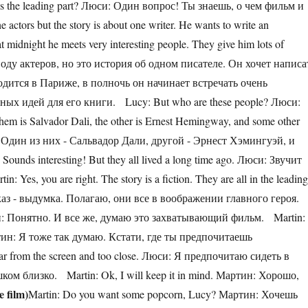
ays the leading part? Люси: Один вопрос! Ты знаешь, о чем фильм и
ctors but the story is about one writer. He wants to write an
 at midnight he meets very interesting people. They give him lots of
поводу актеров, но это история об одном писателе. Он хочет написа
дится в Париже, в полночь он начинает встречать очень
ых идей для его книги. Lucy: But who are these people? Люси:
hem is Salvador Dali, the other is Ernest Hemingway, and some other
! Один из них - Сальвадор Дали, другой - Эрнест Хэмингуэй, и
ds interesting! But they all lived a long time ago. Люси: Звучит
s, you are right. The story is a fiction. They are all in the leadin
ссказ - выдумка. Полагаю, они все в воображении главного героя.
Люси: Понятно. И все же, думаю это захватывающий фильм. Martin: 
Мартин: Я тоже так думаю. Кстати, где ты предпочитаешь
oo far from the screen and too close. Люси: Я предпочитаю сидеть в
ом близко. Martin: Ok, I will keep it in mind. Мартин: Хорошо,
 film)
Martin: Do you want some popcorn, Lucy? Мартин: Хочешь