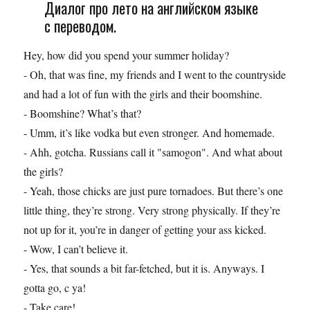
Диалог про лето на английском языке
с переводом.
Hey, how did you spend your summer holiday?
- Oh, that was fine, my friends and I went to the countryside
and had a lot of fun with the girls and their boomshine.
- Boomshine? What’s that?
- Umm, it’s like vodka but even stronger. And homemade.
- Ahh, gotcha. Russians call it "samogon". And what about
the girls?
- Yeah, those chicks are just pure tornadoes. But there’s one
little thing, they’re strong. Very strong physically. If they’re
not up for it, you’re in danger of getting your ass kicked.
- Wow, I can’t believe it.
- Yes, that sounds a bit far-fetched, but it is. Anyways. I
gotta go, c ya!
- Take care!