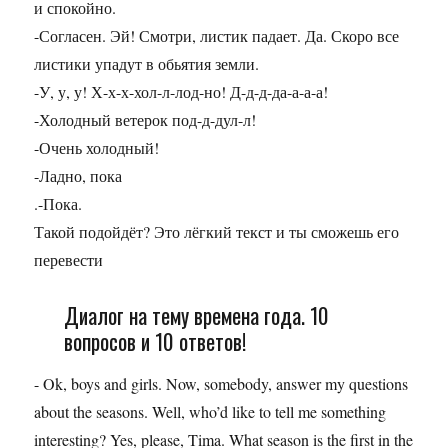
и спокойно.
-Согласен. Эй! Смотри, листик падает. Да. Скоро все
листики упадут в обьятия земли.
-У, у, у! Х-х-х-хол-л-лод-но! Д-д-д-да-а-а-а!
-Холодный ветерок под-д-дул-л!
-Очень холодный!
-Ладно, пока
.-Пока.
Такой подойдёт? Это лёгкий текст и ты сможешь его
перевести
Диалог на тему времена года. 10
вопросов и 10 ответов!
- Ok, boys and girls. Now, somebody, answer my questions
about the seasons. Well, who’d like to tell me something
interesting? Yes, please, Tima. What season is the first in the