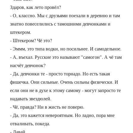
Здаров, как лето провёл?
- О, классно. Мы с друзьями поехали в деревню и там
знатно повеселились с тамошними девчонками и
штекером.
- Штекером? Чё это?
- Эммм, это типа водки, но посильнее. И самодельное.
- А, въехал. Русские это называют "самогон". А чё там
насчёт девчонок?
- Да, девчонки те - просто торнадо. Но есть такая
фишечка. Они сильные. Очень сильны физически. И
если они не в духе к этому самому - могут запросто те
надавать звездюлей.
- Чё, правда? Ни в жисть не поверю.
- Да, это кажется невероятным. Но ладно, пора мне
отваливать, покеда.
- Давай.