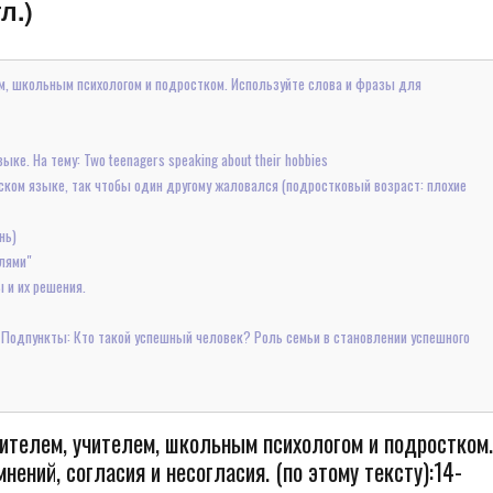
л.)
м, школьным психологом и подростком. Используйте слова и фразы для
е. На тему: Two teenagers speaking about their hobbies
ском языке, так чтобы один другому жаловался (подростковый возраст: плохие
нь)
лями"
 и их решения.
" Подпункты: Кто такой успешный человек? Роль семьи в становлении успешного
ителем, учителем, школьным психологом и подростком
ений, согласия и несогласия. (по этому тексту):14-