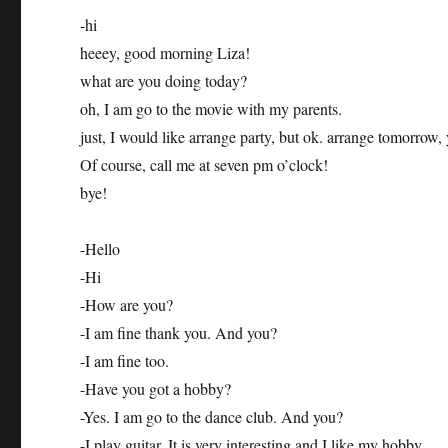
-hi
heeey, good morning Liza!
what are you doing today?
oh, I am go to the movie with my parents.
just, I would like arrange party, but ok. arrange tomorrow,
Of course, call me at seven pm o’clock!
bye!
-Hello
-Hi
-How are you?
-I am fine thank you. And you?
-I am fine too.
-Have you got a hobby?
-Yes. I am go to the dance club. And you?
-I play guitar. It is very interesting and I like my hobby.