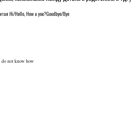
итая Hi/Hello, How a you?Goodbye/Bye
ct, do not know how