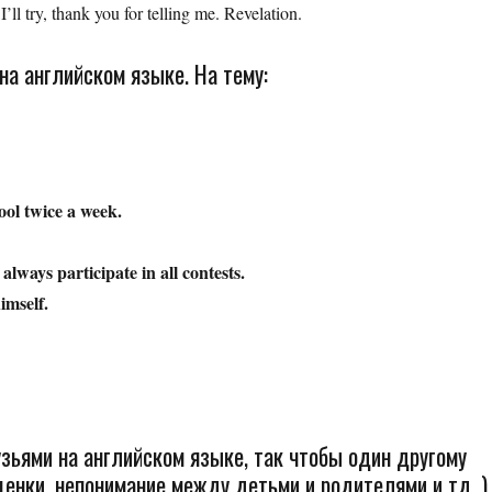
I’ll try, thank you for telling me. Revelation.
а английском языке. На тему:
ol twice a week.
always participate in all contests.
imself.
зьями на английском языке, так чтобы один другому
енки, непонимание между детьми и родителями и тд. )