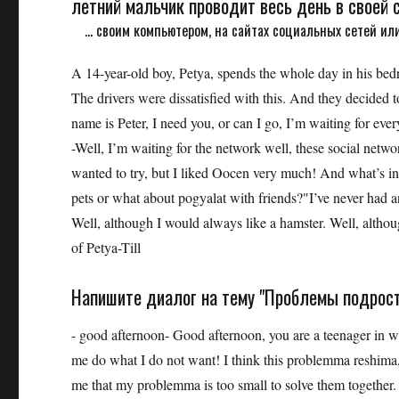
летний мальчик проводит весь день в своей 
... своим компьютером, на сайтах социальных сетей или
A 14-year-old boy, Petya, spends the whole day in his bedr
The drivers were dissatisfied with this. And they decided 
name is Peter, I need you, or can I go, I’m waiting for ev
-Well, I’m waiting for the network well, these social net
wanted to try, but I liked Oocen very much! And what’s int
pets or what about pogyalat with friends?"I’ve never had an
Well, although I would always like a hamster. Well, alth
of Petya-Till
Напишите диалог на тему "Проблемы подрост
- good afternoon- Good afternoon, you are a teenager in
me do what I do not want! I think this problemma reshima,
me that my problemma is too small to solve them together. t