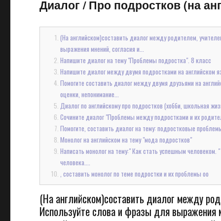
Диалог
/
Про подростков (на анг
(На английском)составить диалог между родителем, учителе
выражения мнений, согласия и...
Напишите диалог на тему "Проблемы подростка". 8 класс
Напишите диалог между двумя подростками на английском язык
Помогите составить диалог между двумя друзьями на англий
оценки, непонимание...
Диалог по английскому про подростков (хобби, школьная жиз
Сочините диалог "Проблемы между подростками и их родите
Помогите, составить диалог на тему: подростковые проблемы
Монолог на английском на тему "мода подростков"
Написать монолог на тему:" Как стать успешным человеком. 
человека....
, составить монолог по теме подростки и их проблемы оо
(На английском)составить диалог между род
Используйте слова и фразы для выражения мн