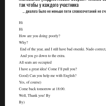
так чтобы у каждого участника
... диалога было не меньше пяти словосочетаний не сч
Hi
Hi
How are you doing poorly?
Why?
End of the year, and I still have bad otsenki. Nado corre
And you go down to the extra.
All seats are occupied
I have a great idea! Come I’ll pull you?
Good) Can you help me with English?
Yes, of course)
Come back tomorrow at 18:00.
Well, Thank you! By
By)