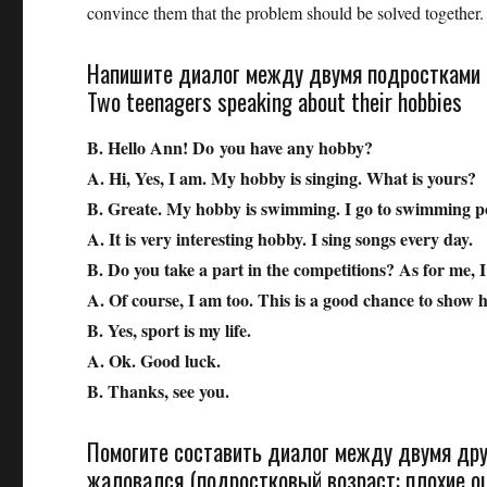
convince them that the problem should be solved together. 
Напишите диалог между двумя подростками н
Two teenagers speaking about their hobbies
B. Hello Ann! Do you have any hobby?
A. Hi, Yes, I am. My hobby is singing. What is yours?
B. Greate. My hobby is swimming. I go to swimming po
A. It is very interesting hobby. I sing songs every day.
B. Do you take a part in the competitions? As for me, I 
A. Of course, I am too. This is a good chance to show h
B. Yes, sport is my life.
A. Ok. Good luck.
B. Thanks, see you.
Помогите составить диалог между двумя дру
жаловался (подростковый возраст: плохие оц