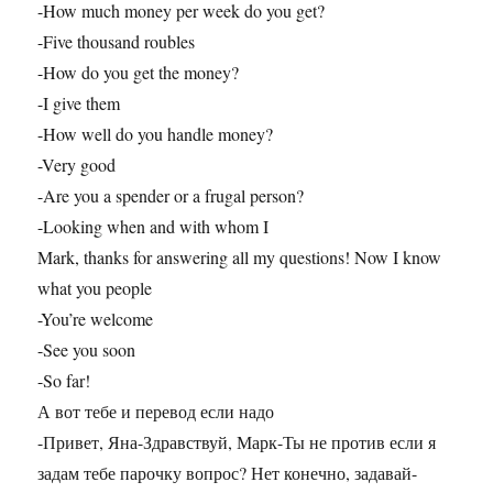
-How much money per week do you get?
-Five thousand roubles
-How do you get the money?
-I give them
-How well do you handle money?
-Very good
-Are you a spender or a frugal person?
-Looking when and with whom I
Mark, thanks for answering all my questions! Now I know
what you people
-You’re welcome
-See you soon
-So far!
А вот тебе и перевод если надо
-Привет, Яна-Здравствуй, Марк-Ты не против если я
задам тебе парочку вопрос? Нет конечно, задавай-