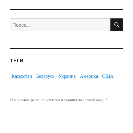
ПО
Искать:
ТЕГИ
Казахстан
Беларусь
Украина
Америка
США
Правильное решение - тексты и задания по английскому