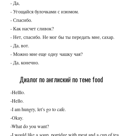
- Да,
- Угощайся булочками с изюмом.
- Спасибо.
- Как насчет сливок?
- Нет, спасибо. Не мог бы ты передать мне, сахар.
- Да, вот.
- Можно мне еще одну чашку чая?
- Да, конечно.
Диалог по англиский по теме food
-Helllo.
-Hello.
-I am hungry, let’s go to cafe.
-Okay.
-What do you want?
-I would like a soup, porridge with meat and a cup of tea,