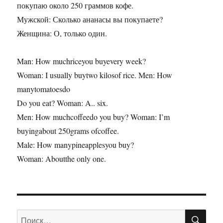
покупаю около 250 граммов кофе.
Мужской: Сколько ананасы вы покупаете?
Женщина: О, только один.
Man: How muchriceyou buyevery week?
Woman: I usually buytwo kilosof rice. Men: How
manytomatoesdo
Do you eat? Woman: A.. six.
Men: How muchcoffeedo you buy? Woman: I’m
buyingabout 250grams ofcoffee.
Male: How manypineapplesyou buy?
Woman: Aboutthe only one.
ПО
Искать: