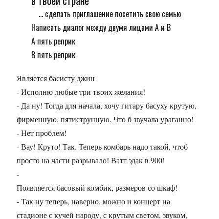
в твоей стране
... сделать приглашение посетить свою семью
Написать диалог между двумя лицами A и B
А пять реприк
В пять реприк
Является басисту джин
- Исполню любые три твоих желания!
- Да ну! Тогда для начала, хочу гитару басуху крутую,
фирменную, пятиструнную. Что б звучала ураганно!
- Нет проблем!
- Вау! Круто! Так. Теперь комбарь надо такой, чтоб
просто на части разрывало! Ватт эдак в 900!
-
Появляется басовый комбик, размеров со шкаф!
- Так ну теперь, наверно, можно и концерт на
стадионе с кучей народу, с крутым светом, звуком,