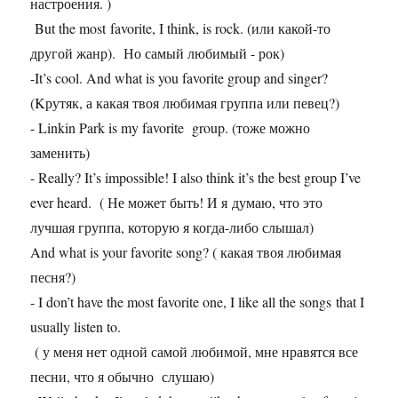
настроения. )
But the most favorite, I think, is rock. (или какой-то
другой жанр). Но самый любимый - рок)
-It’s cool. And what is you favorite group and singer?
(Kрутяк, а какая твоя любимая группа или певец?)
- Linkin Park is my favorite group. (тоже можно
заменить)
- Really? It’s impossible! I also think it’s the best group I’ve
ever heard. ( Не может быть! И я думаю, что это
лучшая группа, которую я когда-либо слышал)
And what is your favorite song? ( какая твоя любимая
песня?)
- I don’t have the most favorite one, I like all the songs that I
usually listen to.
( у меня нет одной самой любимой, мне нравятся все
песни, что я обычно слушаю)