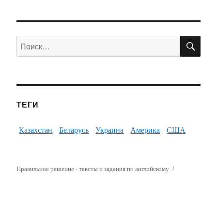
ПО
Искать:
ТЕГИ
Казахстан
Беларусь
Украина
Америка
США
Правильное решение - тексты и задания по английскому