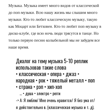
Музыка. Музыка имеет много видов от классической
до поп-музыки. Всю нашу жизнь мы слышим много
музыки. Кто-то любит классическую музыку, такую
как Моцарт или Бетховен. Кто-то любит поп-музыку в
диско-клубе, где всю ночь люди трясутся в танце. Но
только первую песню колыбельной мы не забудем все
наше время.
Диалог на тему музыка 5-10 реплик
использовав такие слова
• классическая • опера • джаз •
народная • рок • тяжелый металл • поп
• страна • рэп • хип-хоп
... • душа • электро • регги
-> А: Я люблю/ Мне очень нравится/ Я без ума от/
я действительно в. (классическая музыка и т. д).