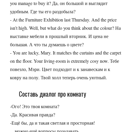
you manage to buy it? Да, он большой и выглядит
удобным. Где ты его раздобыла?
- At the Furniture Exhibition last Thursday. And the price
isn’t high. Well, but what do you think about the colour? На
выставке мебели в прошлый вторник. И цена не
большая. А что ты думаешь о цвете?
- You are lucky, Mary. It matches the curtains and the carpet
on the floor. Your living-room is extremely cosy now. Тебе
повезло, Мэри. Цвет подходит и к занавескам и к
ковру на полу. Твой холл теперь очень уютный.
Составь диалог про комнату
-Ого! Это твоя комната?
-Да. Красивая правда?
-Ещё бы, да и такая светлая и просторная!
... можно ещё вопросы позадавать.