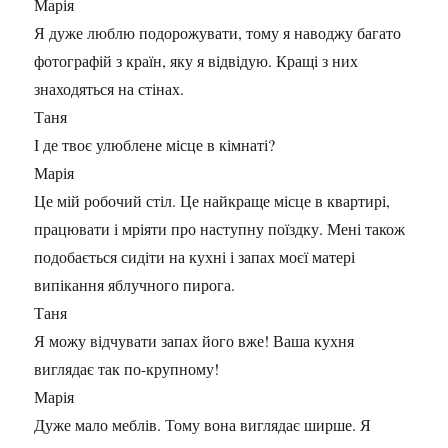
Марія
Я дуже люблю подорожувати, тому я наводжу багато
фотографій з країн, яку я відвідую. Кращі з них
знаходяться на стінах.
Таня
І де твоє улюблене місце в кімнаті?
Марія
Це мій робочий стіл. Це найкраще місце в квартирі,
працювати і мріяти про наступну поїздку. Мені також
подобається сидіти на кухні і запах моєї матері
випікання яблучного пирога.
Таня
Я можу відчувати запах його вже! Ваша кухня
виглядає так по-крупному!
Марія
Дуже мало меблів. Тому вона виглядає ширше. Я