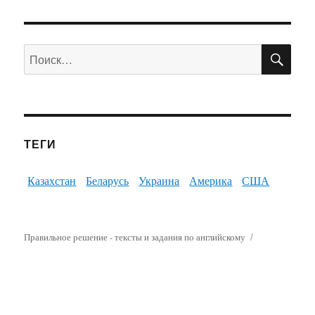
ПО
Искать:
ТЕГИ
Казахстан
Беларусь
Украина
Америка
США
Правильное решение - тексты и задания по английскому