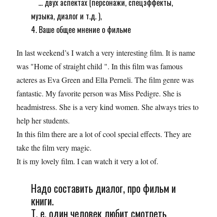
... двух аспектах (персонажи, спецэффекты,
музыка, диалог и т.д. ),
4. Ваше общее мнение о фильме
In last weekend’s I watch a very interesting film. It is name
was "Home of straight child ". In this film was famous
acteres as Eva Green and Ella Perneli. The film genre was
fantastic. My favorite person was Miss Pedigre. She is
headmistress. She is a very kind women. She always tries to
help her students.
In this film there are a lot of cool special effects. They are
take the film very magic.
It is my lovely film. I can watch it very a lot of.
Надо составить диалог, про фильм и
книги.
Т. е. один человек любит смотреть