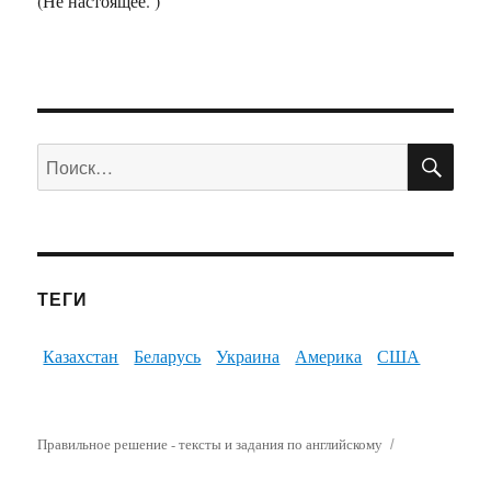
(Не настоящее. )
ПО
Искать:
ТЕГИ
Казахстан
Беларусь
Украина
Америка
США
Правильное решение - тексты и задания по английскому