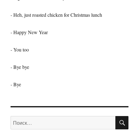
- Heh, just roasted chicken for Christmas lunch
- Happy New Year
- You too
- Bye bye
- Bye
ПО
Искать: