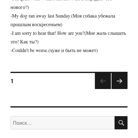
нового?)
-My dog ran away last Sunday.(Моя собака убежала
прошлым воскресеньем)
-I am sorry to hear that! How are you?(Мне жаль слышать
это! Как ты?)
-Couldn’t be worse.(хуже и быть не может)
1
ПО
Искать: