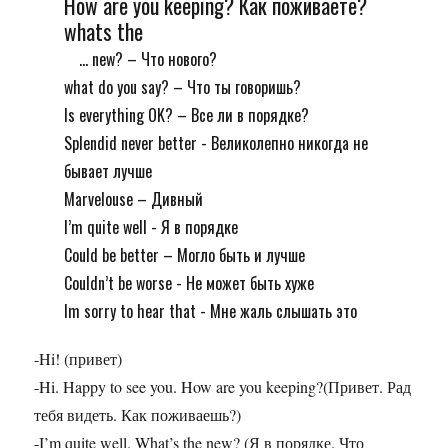
How are you keeping? Как поживаете?
whats the
... new? – Что нового?
what do you say? – Что ты говоришь?
Is everуthing OK? – Все ли в порядке?
Splendid never better - Великолепно никогда не
бывает лучше
Marvelouse – Дивный
I’m quite well - Я в порядке
Could be better – Могло быть и лучше
Couldn’t be worse - Не может быть хуже
Im sorry to hear that - Мне жаль слышать это
-Hi! (привет)
-Hi. Happy to see you. How are you keeping?(Привет. Рад
тебя видеть. Как поживаешь?)
-I’m quite well. What’s the new? (Я в порядке. Что