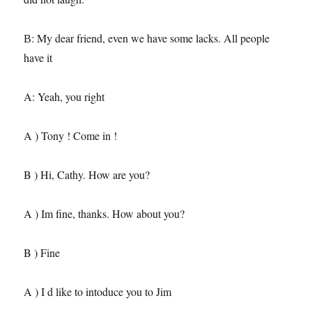
В: My dear friend, even we have some lacks. All people
have it
A: Yeah, you right
A ) Tony ! Come in !
B ) Hi, Cathy. How are you?
A ) Im fine, thanks. How about you?
B ) Fine
A ) I d like to intoduce you to Jim