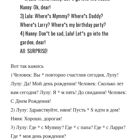
Nanny: Ok, dear!
3) Lulu: Where*s Mymmy? Where*s Daddy?
Where*s Larry? Where*s my birthday party?
4) Nanny: Don*t be sad, Lulu! Let*s go into the
garden, dear!
All: SURPRISE!
Вот так кажись
) Человек: Вы * повторно счастлив сегодня, Лулу!
Лулу: Да! Мой день рождения! Человек: Сколько лет
вам сегодня? Лулу: Я * м пять! До свидания! Человек:
С Днем Рождения!
2) Лулу: Здравствуйте, няня! Пусть * S идти в дом!
Няня: Хорошо, дорогая!
3) Лулу: Где * с Mymmy? Где * с папа? Где * с Ларри?
Где * моя день рождения?