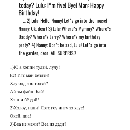
today? Lulu: I*m five! Bye! Man: Happy
Birthday!
... 2) Lulu: Hello, Nanny! Let*s go into the house!
Nanny: Ok, dear! 3) Lulu: Where*s Mymmy? Where*s
Daddy? Where*s Larry? Where*s my birthday
party? 4) Nanny: Don*t be sad, Lulu! Let*s go into
the garden, dear! All: SURPRISE!
1)Ю а хэппи тудэй, лулу!
Ес! Итс май бёздэй!
Хау олд а ю тодэй?
Ай эм файв! Бай!
Хэппи бёздэй!
2)Хэлоу, нани! Лэтс гоу инту зэ хаус!
Окей, диа!
3)Веа из мами? Веа из дэди?