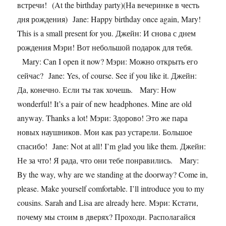
встречи! (At the birthday party)(На вечеринке в честь
дня рождения) Jane: Happy birthday once again, Mary!
This is a small present for you. Джейн: И снова с днем
рождения Мэри! Вот небольшой подарок для тебя.
Mary: Can I open it now? Мэри: Можно открыть его
сейчас? Jane: Yes, of course. See if you like it. Джейн:
Да, конечно. Если ты так хочешь. Mary: How
wonderful! It’s a pair of new headphones. Mine are old
anyway. Thanks a lot! Мэри: Здорово! Это же пара
новых наушников. Мои как раз устарели. Большое
спасибо! Jane: Not at all! I’m glad you like them. Джейн:
Не за что! Я рада, что они тебе понравились. Mary:
By the way, why are we standing at the doorway? Come in,
please. Make yourself comfortable. I’ll introduce you to my
cousins. Sarah and Lisa are already here. Мэри: Кстати,
почему мы стоим в дверях? Проходи. Располагайся