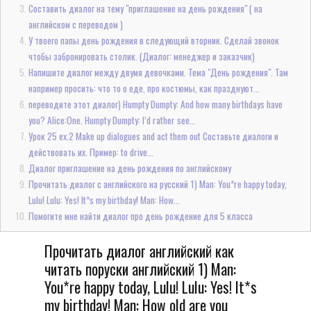
Составить диалог на тему "приглашение на день рождения" ( на
английском с переводом )
У твоего папы день рождения в следующий вторник. Сделай звонок
чтобы забронировать столик. (Диалог: менеджер и заказчик)
Напишите диалог между двумя девочками. Тема "День рождения". Там
например просить: что то о еде, про костюмы, как празднуют...
переводите этот диалог) Humpty Dumpty: And how many birthdays have
you? Alice:One. Humpty Dumpty: I’d rather see...
Урок 25 ex.2 Make up dialogues and act them out Составьте диалоги и
действовать их. Пример: to drive...
Диалог приглашение на день рождения по английскому
Прочитать диалог с английского на русский 1) Man: You*re happy today,
Lulu! Lulu: Yes! It*s my birthday! Man: How...
Помогите мне найти диалог про день рождение для 5 класса
Прочитать диалог английский как
читать поруски английский 1) Man:
You*re happy today, Lulu! Lulu: Yes! It*s
my birthday! Man: How old are you