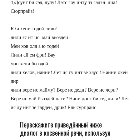
4)Доунт би сэд, лулу! Лэтс гоу инту зэ гадэн, диа!
Сюрпрайз!
Ю а хепи тодей лили!
лили єс ит ис май вьоздей!
Мен хов олд а ю тодей
Лили ай ем фри! Вау
ман хепи бьоздей
лили хелов, нанни! Лет ис гу инт зе хаус ! Нанни окей
дир
лили вере ис майму? Вере ис деди? Вере ис лери?
Вере ис май бьоздей пати? Нани донт би сед лили! Лет
ис ду инт зе гарден, дрик! Ель сурпрайс
Перескажите приведённый ниже
диалог в косвенной речи, используя