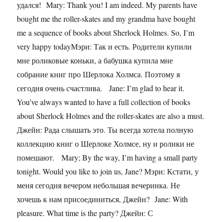
удался! Mary: Thank you! I am indeed. My parents have
bought me the roller-skates and my grandma have bought
me a sequence of books about Sherlock Holmes. So, I’m
very happy todayМэри: Так и есть. Родители купили
мне роликовые коньки, а бабушка купила мне
собрание книг про Шерлока Холмса. Поэтому я
сегодня очень счастлива. Jane: I’m glad to hear it.
You’ve always wanted to have a full collection of books
about Sherlock Holmes and the roller-skates are also a must.
Джейн: Рада слышать это. Ты всегда хотела полную
коллекцию книг о Шерлоке Холмсе, ну и ролики не
помешают. Mary; By the way, I’m having a small party
tonight. Would you like to join us, Jane? Мэри: Кстати, у
меня сегодня вечером небольшая вечеринка. Не
хочешь к нам присоединиться, Джейн? Jane: With
pleasure. What time is the party? Джейн: С