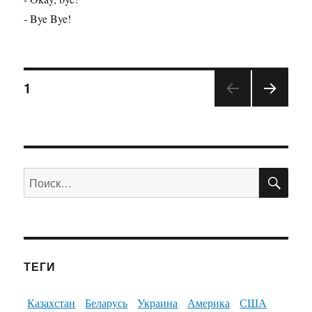
- Bye Bye!
1
ПО
Искать:
ТЕГИ
Казахстан
Беларусь
Украина
Америка
США