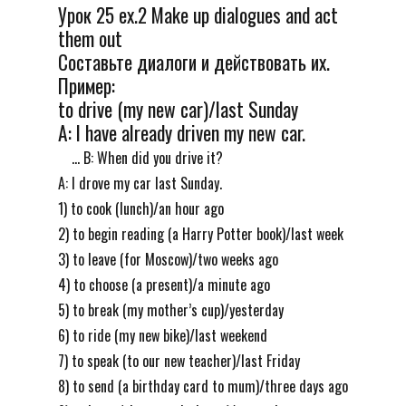
Урок 25 ex.2 Make up dialogues and act
them out
Составьте диалоги и действовать их.
Пример:
to drive (my new car)/last Sunday
A: I have already driven my new car.
... B: When did you drive it?
A: I drove my car last Sunday.
1) to cook (lunch)/an hour ago
2) to begin reading (a Harry Potter book)/last week
3) to leave (for Moscow)/two weeks ago
4) to choose (a present)/a minute ago
5) to break (my mother’s cup)/yesterday
6) to ride (my new bike)/last weekend
7) to speak (to our new teacher)/last Friday
8) to send (a birthday card to mum)/three days ago