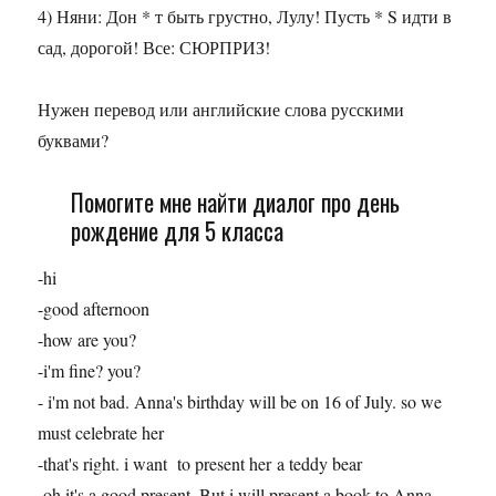
4) Няни: Дон * т быть грустно, Лулу! Пусть * S идти в
сад, дорогой! Все: СЮРПРИЗ!
Нужен перевод или английские слова русскими
буквами?
Помогите мне найти диалог про день
рождение для 5 класса
-hi
-good afternoon
-how are you?
-i'm fine? you?
- i'm not bad. Anna's birthday will be on 16 of July. so we
must celebrate her
-that's right. i want to present her a teddy bear
-oh it's a good present. But i will present a book to Anna