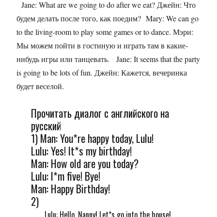
Jane: What are we going to do after we eat? Джейн: Что
будем делать после того, как поедим? Mary: We can go
to the living-room to play some games or to dance. Мэри:
Мы можем пойти в гостиную и играть там в какие-
нибудь игры или танцевать. Jane: It seems that the party
is going to be lots of fun. Джейн: Кажется, вечеринка
будет веселой.
Прочитать диалог с английского на
русский
1) Man: You*re happy today, Lulu!
Lulu: Yes! It*s my birthday!
Man: How old are you today?
Lulu: I*m five! Bye!
Man: Happy Birthday!
2)
... Lulu: Hello, Nanny! Let*s go into the house!