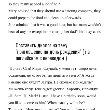
so they really needed a lot of help.
Mary advised that they should use a catering company, they
could prepare the food and clean up afterwards.
Jane admitted that it was a good idea, but her mum wouldn’t
hear of anyone except her preparing her dad’s birthday cake.
Составить диалог на тему
"приглашение на день рождения" ( на
английском с переводом )
-Привет Сэм! Марк! Слушай, у меня тут скоро день
рождения, не хотел бы ты прийти на него? А когда
именно оно будет? Завтра. На сколько приходить?
МОжешь когда тебе будет удобно. Хорошо, я прийду!
-Hi Sam! Hi Mark! Listen, I have a birthday soon, would
you like to come to him? When exactly will it be?
Tomorrow. How much to arrive? You can when you feel