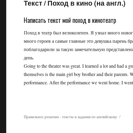
Текст
/
Поход в кино (на англ.)
Написать текст мой поход в кинотеатр
Поход в театр был великолепен. Я узнал много ново
много героев а самые главные это девушка парень б
поблагодарили за такую замечательную представлен
день.
Going to the theater was great. I learned a lot and had a
themselves is the main girl boy brother and their parents.
performance. After the performance we went home. I went t
Правильное решение - тексты и задания по английскому