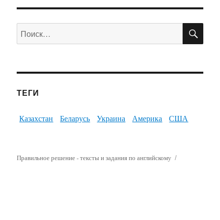
ПО
Искать:
ТЕГИ
Казахстан
Беларусь
Украина
Америка
США
Правильное решение - тексты и задания по английскому