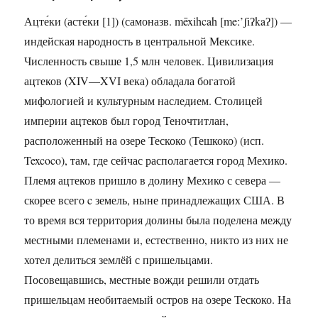
Ацте́ки (асте́ки [1]) (самоназв. mēxihcah [meː’ʃiʔkaʔ]) —
индейская народность в центральной Мексике.
Численность свыше 1,5 млн человек. Цивилизация
ацтеков (XIV—XVI века) обладала богатой
мифологией и культурным наследием. Столицей
империи ацтеков был город Теночтитлан,
расположенный на озере Тескоко (Тешкоко) (исп.
Texcoco), там, где сейчас располагается город Мехико.
Племя ацтеков пришло в долину Мехико с севера —
скорее всего c земель, ныне принадлежащих США. В
то время вся территория долины была поделена между
местными племенами и, естественно, никто из них не
хотел делиться землёй с пришельцами.
Посовещавшись, местные вожди решили отдать
пришельцам необитаемый остров на озере Тескоко. На