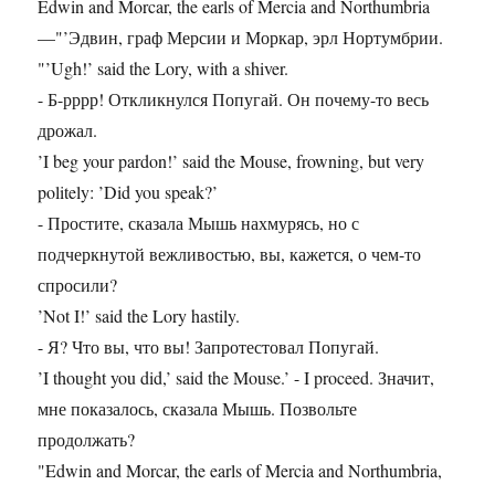
Edwin and Morcar, the earls of Mercia and Northumbria
—"’Эдвин, граф Мерсии и Моркар, эрл Нортумбрии.
"’Ugh!’ said the Lory, with a shiver.
- Б-рррр! Откликнулся Попугай. Он почему-то весь
дрожал.
’I beg your pardon!’ said the Mouse, frowning, but very
politely: ’Did you speak?’
- Простите, сказала Мышь нахмурясь, но с
подчеркнутой вежливостью, вы, кажется, о чем-то
спросили?
’Not I!’ said the Lory hastily.
- Я? Что вы, что вы! Запротестовал Попугай.
’I thought you did,’ said the Mouse.’ - I proceed. Значит,
мне показалось, сказала Мышь. Позвольте
продолжать?
"Edwin and Morcar, the earls of Mercia and Northumbria,