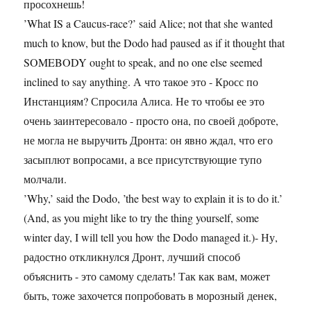
просохнешь!
’What IS a Caucus-race?’ said Alice; not that she wanted
much to know, but the Dodo had paused as if it thought that
SOMEBODY ought to speak, and no one else seemed
inclined to say anything. А что такое это - Кросс по
Инстанциям? Спросила Алиса. Не то чтобы ее это
очень заинтересовало - просто она, по своей доброте,
не могла не выручить Дронта: он явно ждал, что его
засыплют вопросами, а все присутствующие тупо
молчали.
’Why,’ said the Dodo, ’the best way to explain it is to do it.’
(And, as you might like to try the thing yourself, some
winter day, I will tell you how the Dodo managed it.)- Ну,
радостно откликнулся Дронт, лучший способ
объяснить - это самому сделать! Так как вам, может
быть, тоже захочется попробовать в морозный денек,