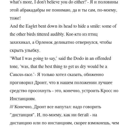
what’s more, I don’t believe you do either!’- Я и половины
этой абракадабры не понимаю, да и ты сам, по-моему,
тоже!
And the Eaglet bent down its head to hide a smile: some of
the other birds tittered audibly. Кое-кто из птиц
захихикал, а Орленок деликатно отвернулся, чтобы
скрыть улыбку.
’What I was going to say,’ said the Dodo in an offended
tone, ’was, that the best thing to get us dry would be a
Caucus-race.’- Я только хотел сказать, обиженно
проговорил Дронт, что в нашем положении лучшее
средство просохнуть - это, конечно, устроить Кросс но
Инстанциям.
/// Конечно, Дронт все напутал: надо говорить
"дистанция". И, по-моему, как ни бегай - на
дистанцию или по инстанциям, скорее взмокнешь, чем