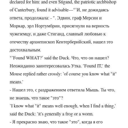
declared for him: and even Stigand, the patriotic archbishop
of Canterbury, found it advisable—"’И, не дожидаясь
ответа, продолжала: - ". Эдвин, граф Мерсии и
Моркар, эрл Нортумбрии, присягнули на верность
чужеземцу, и даже Стиганд, славный любовью к
отечеству архиепископ Кентерберийский, нашел это
достохвальным.
"’Found WHAT?’ said the Duck. Что, что он нашел?
Неожиданно заинтересовалась Утка. ’Found IT,’ the
Mouse replied rather crossly: ’of course you know what "it"
means.’
- Нашел это, с раздражением ответила Мышь. Ты что,
не знаешь, что такое "это"?
’I know what "it" means well enough, when I find a thing,’
said the Duck: ’it’s generally a frog or a worm.
- Я прекрасно знаю, что такое "это", когда я его