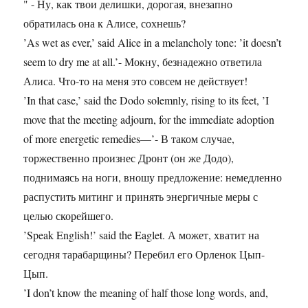
" - Ну, как твои делишки, дорогая, внезапно
обратилась она к Алисе, сохнешь?
’As wet as ever,’ said Alice in a melancholy tone: ’it doesn’t
seem to dry me at all.’- Мокну, безнадежно ответила
Алиса. Что-то на меня это совсем не действует!
’In that case,’ said the Dodo solemnly, rising to its feet, ’I
move that the meeting adjourn, for the immediate adoption
of more energetic remedies—’- В таком случае,
торжественно произнес Дронт (он же Додо),
поднимаясь на ноги, вношу предложение: немедленно
распустить митинг и принять энергичные меры с
целью скорейшего.
’Speak English!’ said the Eaglet. А может, хватит на
сегодня тарабарщины? Перебил его Орленок Цып-
Цып.
’I don’t know the meaning of half those long words, and,