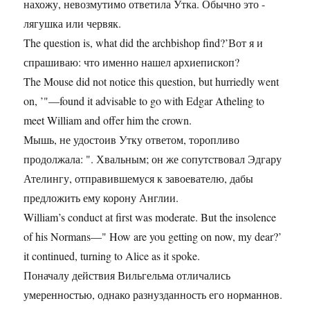
нахожу, невозмутимо ответила Утка. Обычно это -
лягушка или червяк.
The question is, what did the archbishop find?’Вот я и
спрашиваю: что именно нашел архиепископ?
The Mouse did not notice this question, but hurriedly went
on, ’"—found it advisable to go with Edgar Atheling to
meet William and offer him the crown.
Мышь, не удостоив Утку ответом, торопливо
продолжала: ". Хвальным; он же сопутствовал Эдгару
Ателингу, отправившемуся к завоевателю, дабы
предложить ему корону Англии.
William’s conduct at first was moderate. But the insolence
of his Normans—" How are you getting on now, my dear?’
it continued, turning to Alice as it spoke.
Поначалу действия Вильгельма отличались
умеренностью, однако разнузданность его норманнов.