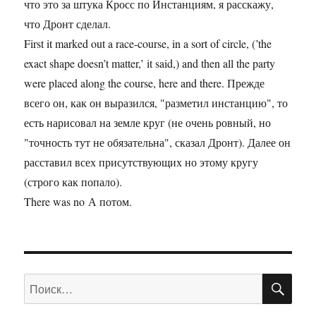
что это за штука Кросс по Инстанциям, я расскажу,
что Дронт сделал.
First it marked out a race-course, in a sort of circle, (’the
exact shape doesn’t matter,’ it said,) and then all the party
were placed along the course, here and there. Прежде
всего он, как он выразился, "разметил инстанцию", то
есть нарисовал на земле круг (не очень ровный, но
"точность тут не обязательна", сказал Дронт). Далее он
расставил всех присутствующих но этому кругу
(строго как попало).
There was no А потом.
ПО
Искать: